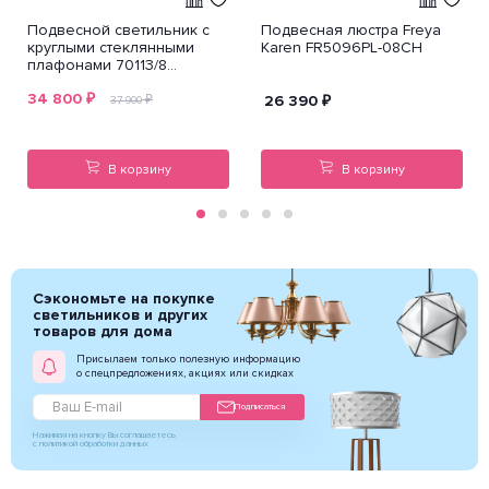
Подвесной светильник с
Подвесная люстра Freya
круглыми стеклянными
Karen FR5096PL-08CH
плафонами 70113/8
янтарный
34 800
₽
₽
26 390
₽
37 900
В корзину
В корзину
Сэкономьте на покупке
светильников и других
товаров для дома
Присылаем только полезную информацию
о спецпредложениях, акциях или скидках
Подписаться
Нажимая на кнопку Вы соглашаетесь
с политикой обработки данных