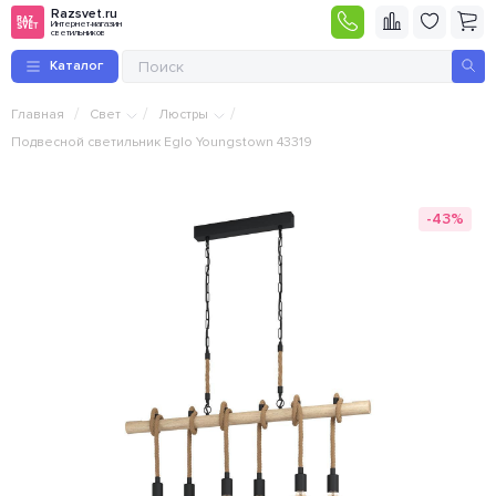
Razsvet.ru
Интернет-магазин
светильников
Каталог
/
/
/
Главная
Свет
Люстры
Подвесной светильник Eglo Youngstown 43319
-43%