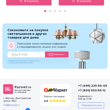
В корзину
В корзину
Сэкономьте на покупке
светильников и других
товаров для дома
Присылаем только полезную информацию
о спецпредложениях, акциях или скидках
Подписаться
Нажимая на кнопку Вы соглашаетесь
с политикой обработки данных
+7 (495) 225-55-48
Razsvet.ru
+7 (800) 550-55-12
Интернет-магазин
светильников
Ежедневно с
г. Москва, Дмитровское
9:00 до 21:00
шоссе, 46к1
info@razsvet.ru
Перезвоните мне