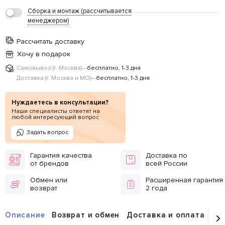
Сборка и монтаж (рассчитывается
менеджером)
Рассчитать доставку
Хочу в подарок
Самовывоз (г. Москва)
—
бесплатно, 1-3 дня
Доставка (г. Москва и МО)
—
бесплатно, 1-3 дня
Нуждаетесь в консультации?
Наши специалисты ответят на
любой интересующий вопрос
Задать вопрос
Гарантия качества
Доставка по
от брендов
всей России
Обмен или
Расширенная гарантия
возврат
2 года
Описание
Возврат и обмен
Доставка и оплата
От