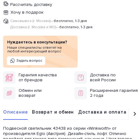
Рассчитать доставку
Хочу в подарок
Самовывоз (г. Москва)
—
бесплатно, 1-3 дня
Доставка (г. Москва и МО)
—
бесплатно, 1-3 дня
Нуждаетесь в консультации?
Наши специалисты ответят на
любой интересующий вопрос
Задать вопрос
Гарантия качества
Доставка по
от брендов
всей России
Обмен или
Расширенная гарантия
возврат
2 года
Описание
Возврат и обмен
Доставка и оплата
От
Подвесной светильник 43438 из серии «Winkworth» от
производителя Eglo (Австрия). Дизайн-стиль лофт. Отлично
подойдет для такого типа помещений, как кухня. Цвет товара