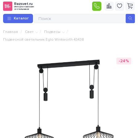
Razsvet.ru
Интернет-магазин
светильников
Каталог
/
/
/
Главная
Свет
Подвесы
Подвесной светильник Eglo Winkworth 43438
-24%