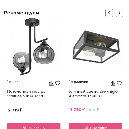
Рекомендуем
В наличии
В наличии
Потолочная люстра
Уличный светильник Eglo
Vitaluce V4949-1/2PL
Alamonte 1 94832
11 790
₽
2 719
₽
₽
11 990
В корзину
В корзину