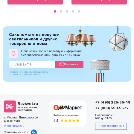
Сэкономьте на покупке
светильников и других
товаров для дома
Присылаем только полезную информацию
о спецпредложениях, акциях или скидках
Подписаться
Нажимая на кнопку Вы соглашаетесь
с политикой обработки данных
+7 (495) 225-55-48
Razsvet.ru
+7 (800) 550-55-12
Интернет-магазин
светильников
Ежедневно с
г. Москва, Дмитровское
9:00 до 21:00
шоссе, 46к1
info@razsvet.ru
Перезвоните мне
Социальные сети: