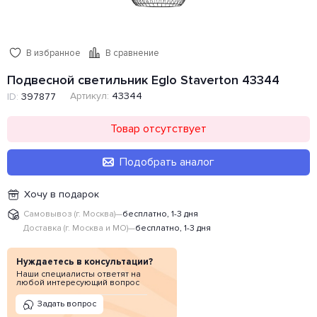
В избранное
В сравнение
Подвесной светильник Eglo Staverton 43344
Артикул:
43344
ID:
397877
Товар отсутствует
Подобрать аналог
Хочу в подарок
Самовывоз (г. Москва)
—
бесплатно, 1-3 дня
Доставка (г. Москва и МО)
—
бесплатно, 1-3 дня
Нуждаетесь в консультации?
Наши специалисты ответят на
любой интересующий вопрос
Задать вопрос