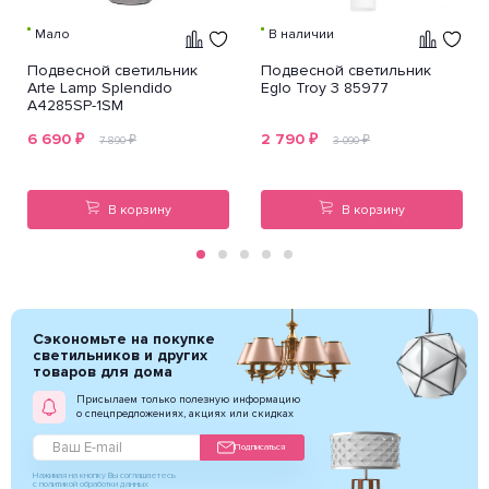
Мало
В наличии
Подвесной светильник
Подвесной светильник
Arte Lamp Splendido
Eglo Troy 3 85977
A4285SP-1SM
6 690
₽
2 790
₽
₽
₽
7 890
3 090
В корзину
В корзину
Сэкономьте на покупке
светильников и других
товаров для дома
Присылаем только полезную информацию
о спецпредложениях, акциях или скидках
Подписаться
Нажимая на кнопку Вы соглашаетесь
с политикой обработки данных