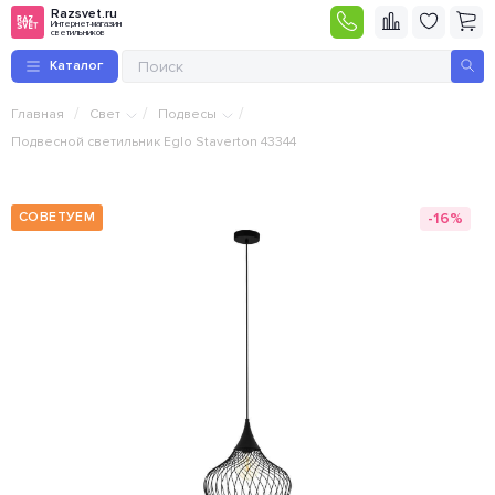
Razsvet.ru
Интернет-магазин
светильников
Каталог
/
/
/
Главная
Свет
Подвесы
Подвесной светильник Eglo Staverton 43344
-16%
СОВЕТУЕМ