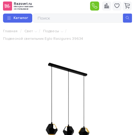
Razsvet.ru
Интернет-магазин
светильников
Каталог
/
/
/
Главная
Свет
Подвесы
Подвесной светильник Eglo Rasigures 39634