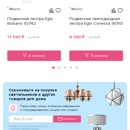
Много
Много
Подвесная люстра Eglo
Подвесная светодиодная
Bolsano 92762
люстра Eglo Conessa 95913
17 590
₽
6 390
₽
₽
₽
20 190
22 790
В корзину
В корзину
Сэкономьте на покупке
светильников и других
товаров для дома
Присылаем только полезную информацию
о спецпредложениях, акциях или скидках
Подписаться
Нажимая на кнопку Вы соглашаетесь
с политикой обработки данных