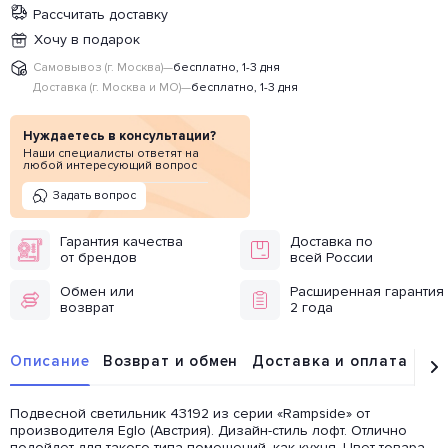
Рассчитать доставку
Хочу в подарок
Самовывоз (г. Москва)
—
бесплатно, 1-3 дня
Доставка (г. Москва и МО)
—
бесплатно, 1-3 дня
Нуждаетесь в консультации?
Наши специалисты ответят на
любой интересующий вопрос
Задать вопрос
Гарантия качества
Доставка по
от брендов
всей России
Обмен или
Расширенная гарантия
возврат
2 года
Описание
Возврат и обмен
Доставка и оплата
От
Подвесной светильник 43192 из серии «Rampside» от
производителя Eglo (Австрия). Дизайн-стиль лофт. Отлично
подойдет для такого типа помещений, как кухня. Цвет товара