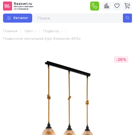
Razsvet.ru
Интернет-магазин
светильников
Каталог
/
/
/
Главная
Свет
Подвесы
Подвесной светильник Eglo Rampside 43192
-28%