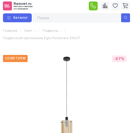
Razsvet.ru
Интернет-магазин
светильников
Каталог
/
/
/
Главная
Свет
Подвесы
Подвесной светильник Eglo Polverara 39537
-67%
СОВЕТУЕМ