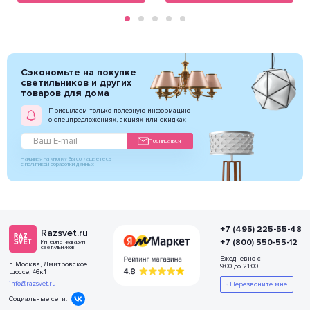
Сэкономьте на покупке
светильников и других
товаров для дома
Присылаем только полезную информацию
о спецпредложениях, акциях или скидках
Подписаться
Нажимая на кнопку Вы соглашаетесь
с политикой обработки данных
+7 (495) 225-55-48
Razsvet.ru
+7 (800) 550-55-12
Интернет-магазин
светильников
Ежедневно с
г. Москва, Дмитровское
9:00 до 21:00
шоссе, 46к1
info@razsvet.ru
Перезвоните мне
Социальные сети: