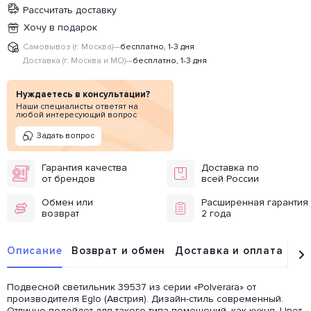
Рассчитать доставку
Хочу в подарок
Самовывоз (г. Москва)
—
бесплатно, 1-3 дня
Доставка (г. Москва и МО)
—
бесплатно, 1-3 дня
Нуждаетесь в консультации?
Наши специалисты ответят на
любой интересующий вопрос
Задать вопрос
Гарантия качества
Доставка по
от брендов
всей России
Обмен или
Расширенная гарантия
возврат
2 года
Описание
Возврат и обмен
Доставка и оплата
От
Подвесной светильник 39537 из серии «Polverara» от
производителя Eglo (Австрия). Дизайн-стиль современный.
Отлично подойдет для такого типа помещений, как кухня. Цвет