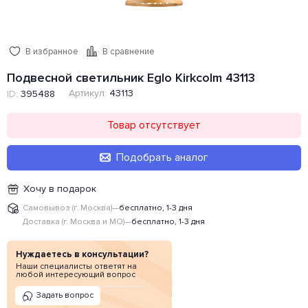
В избранное
В сравнение
Подвесной светильник Eglo Kirkcolm 43113
Артикул:
43113
ID:
395488
Товар отсутствует
Подобрать аналог
Хочу в подарок
Самовывоз (г. Москва)
—
бесплатно, 1-3 дня
Доставка (г. Москва и МО)
—
бесплатно, 1-3 дня
Нуждаетесь в консультации?
Наши специалисты ответят на
любой интересующий вопрос
Задать вопрос