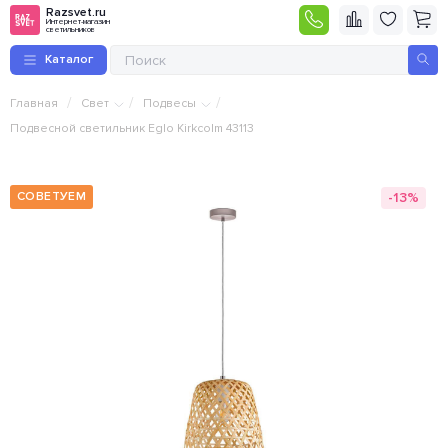
Razsvet.ru
Интернет-магазин
светильников
Каталог
/
/
/
Главная
Свет
Подвесы
Подвесной светильник Eglo Kirkcolm 43113
-13%
СОВЕТУЕМ