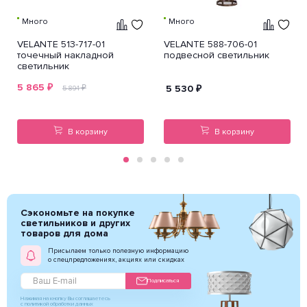
Много
Много
VELANTE 513-717-01
VELANTE 588-706-01
точечный накладной
подвесной светильник
светильник
5 865
₽
₽
5 530
₽
5 894
В корзину
В корзину
Сэкономьте на покупке
светильников и других
товаров для дома
Присылаем только полезную информацию
о спецпредложениях, акциях или скидках
Подписаться
Нажимая на кнопку Вы соглашаетесь
с политикой обработки данных