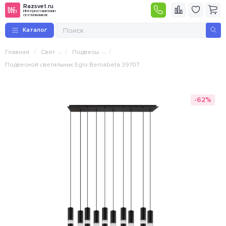
Razsvet.ru
Интернет-магазин
светильников
Каталог
/
/
/
Главная
Свет
Подвесы
Подвесной светильник Eglo Bernabeta 39707
-62%