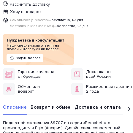
Рассчитать доставку
Хочу в подарок
Самовывоз (г. Москва)
—
бесплатно, 1-3 дня
Доставка (г. Москва и МО)
—
бесплатно, 1-3 дня
Нуждаетесь в консультации?
Наши специалисты ответят на
любой интересующий вопрос
Задать вопрос
Гарантия качества
Доставка по
от брендов
всей России
Обмен или
Расширенная гарантия
возврат
2 года
Описание
Возврат и обмен
Доставка и оплата
От
Подвесной светильник 39707 из серии «Bernabeta» от
производителя Eglo (Австрия). Дизайн-стиль современный.
Отлично подойдет для такого типа помещений, как гостиная.