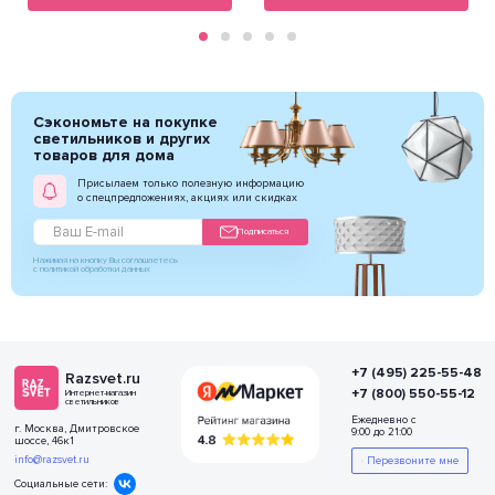
Сэкономьте на покупке
светильников и других
товаров для дома
Присылаем только полезную информацию
о спецпредложениях, акциях или скидках
Подписаться
Нажимая на кнопку Вы соглашаетесь
с политикой обработки данных
+7 (495) 225-55-48
Razsvet.ru
+7 (800) 550-55-12
Интернет-магазин
светильников
Ежедневно с
г. Москва, Дмитровское
9:00 до 21:00
шоссе, 46к1
info@razsvet.ru
Перезвоните мне
Социальные сети: