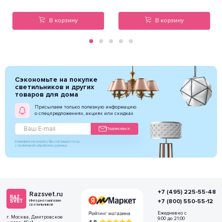
В корзину
В корзину
Сэкономьте на покупке
светильников и других
товаров для дома
Присылаем только полезную информацию
о спецпредложениях, акциях или скидках
Подписаться
Нажимая на кнопку Вы соглашаетесь
с политикой обработки данных
+7 (495) 225-55-48
Razsvet.ru
+7 (800) 550-55-12
Интернет-магазин
светильников
Ежедневно с
г. Москва, Дмитровское
9:00 до 21:00