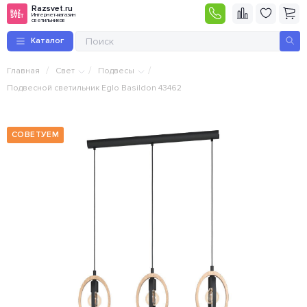
Razsvet.ru
Интернет-магазин
светильников
Каталог
/
/
/
Главная
Свет
Подвесы
Подвесной светильник Eglo Basildon 43462
СОВЕТУЕМ