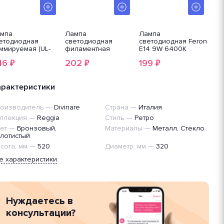
мпа
Лампа
Лампа
Ла
етодиодная
светодиодная
светодиодная Feron
све
ммируемая (UL-
филаментная
E14 9W 6400K
000
004302) Uniel E14
диммируемая (UL-
Матовая LB-1309
7W
46
202
199
14
₽
₽
₽
 3000K матовая
00005189) Uniel E14
38061
LE
D-G45
9W 3000K
7W
/3000K/E14/FR/DIM
прозрачная LED-
PL
P01WH
арактеристики
CW35-
9W/3000K/E14/CL/DIM
GLA01TR
оизводитель
—
Divinare
Страна
—
Италия
ллекция
—
Reggia
Стиль
—
Ретро
ет
—
Бронзовый,
Материалы
—
Металл, Стекло
лотистый
сота, мм
—
520
Диаметр, мм
—
320
е характеристики
Нуждаетесь в
консультации?