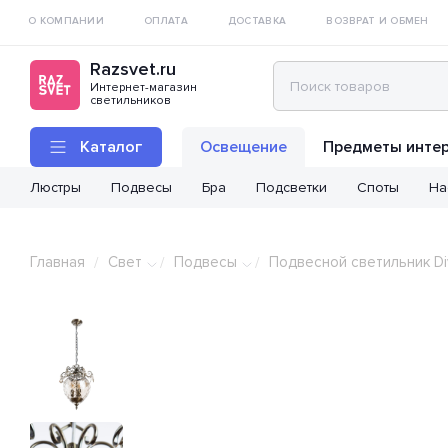
О КОМПАНИИ
ОПЛАТА
ДОСТАВКА
ВОЗВРАТ И ОБМЕН
Razsvet.ru
Интернет-магазин
светильников
Каталог
Освещение
Предметы инте
Люстры
Подвесы
Бра
Подсветки
Споты
На
Главная
Свет
Подвесы
Подвесной светильник Div
/
/
/