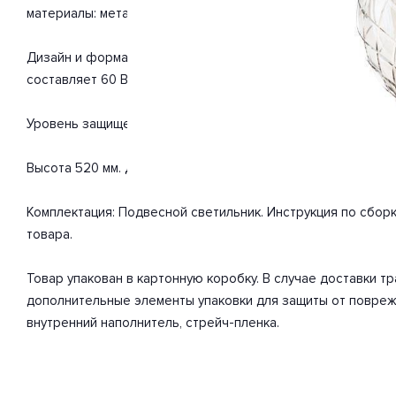
материалы: металл, стекло. С учетом технических характер
Дизайн и форма плафона округлый. Цоколь E14. Вид ламп: 
составляет 60 Вт. Общая мощность 180 Вт. Напряжение 220
Уровень защищенности от влаги и пыли IP20. Расширенная г
Высота 520 мм. Диаметр 320 мм. Вес товара 5 кг.
Комплектация: Подвесной светильник. Инструкция по сбор
товара.
Товар упакован в картонную коробку. В случае доставки 
дополнительные элементы упаковки для защиты от повреж
внутренний наполнитель, стрейч-пленка.