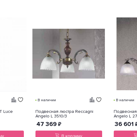
В наличии
В наличии
T Luce
Подвесная люстра Reccagni
Подвесная 
Angelo L 3510/3
Angelo L 2
47 369
36 601
₽
ну
В корзину