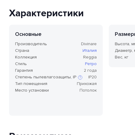
Характеристики
Основные
Размер
Производитель
Divinare
Высота, м
Страна
Италия
Диаметр,
Коллекция
Reggia
Вес, кг
Стиль
Ретро
Гарантия
2 года
Степень пылевлагозащиты, IP
IP20
Тип помещения
Прихожая
Место установки
Потолок
Степень защиты по стандарту IP,
или степень защиты оболочки
по классификации Ingress
Protection Code (дословно —
«код защиты от
проникновения»), — это
международный стандарт
классификации способов
защиты внешней оболочки