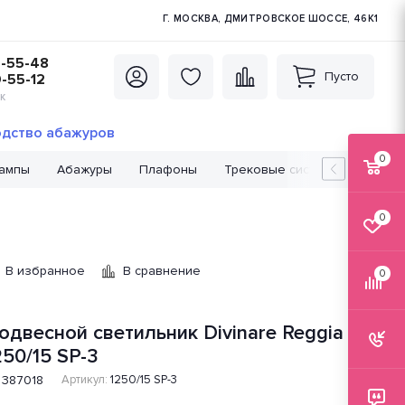
Г. МОСКВА, ДМИТРОВСКОЕ ШОССЕ, 46К1
5-55-48
Пусто
0-55-12
К
дство абажуров
0
лампы
Абажуры
Плафоны
Трековые системы
Лампо
0
В избранное
В сравнение
0
одвесной светильник Divinare Reggia
250/15 SP-3
387018
Артикул:
1250/15 SP-3