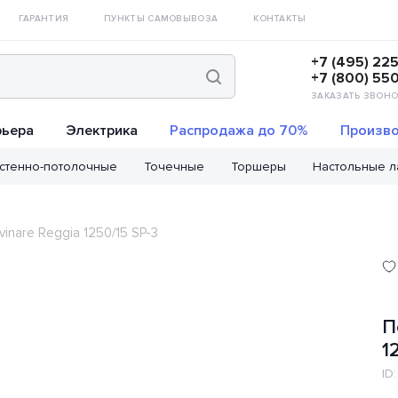
ГАРАНТИЯ
ПУНКТЫ САМОВЫВОЗА
КОНТАКТЫ
+7 (495) 22
+7 (800) 55
ЗАКАЗАТЬ ЗВОНО
рьера
Электрика
Распродажа до 70%
Произво
стенно-потолочные
Точечные
Торшеры
Настольные 
inare Reggia 1250/15 SP-3
П
1
ID: