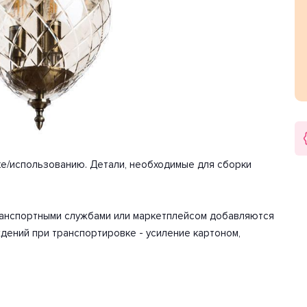
истик мощности хватит для освещения 10 м2.
накаливания. Количество ламп 3 шт. Мощность одной лампы
-240 Вольт.
арантия на товар 2 года.
ке/использованию. Детали, необходимые для сборки
транспортными службами или маркетплейсом добавляются
дений при транспортировке - усиление картоном,