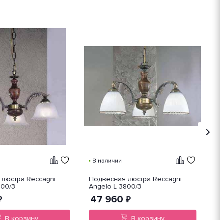
Х
В наличии
люстра Reccagni
Подвесная люстра Reccagni
П
700/3
Angelo L 3800/3
O
1
47 960
₽
₽
В корзину
В корзину