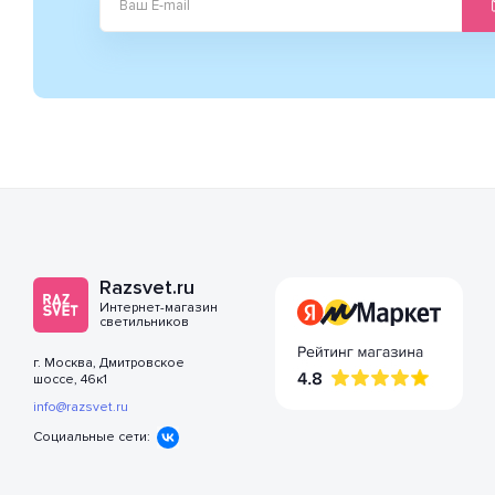
Razsvet.ru
Интернет-магазин
светильников
г. Москва, Дмитровское
шоссе, 46к1
info@razsvet.ru
Социальные сети: