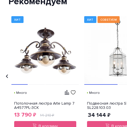
Рекомендуем
устройства от попадания внутрь
нежелательных объектов и
доступа к незащищенным
частям девайса.
ХИТ
ХИТ
СОВЕТУЕМ
Много
Много
Потолочная люстра Arte Lamp 7
Подвесная люстра S
A4577PL-3CK
SL228.103.03
13 790
34 144
₽
₽
14 210
₽
В корзину
В корзи