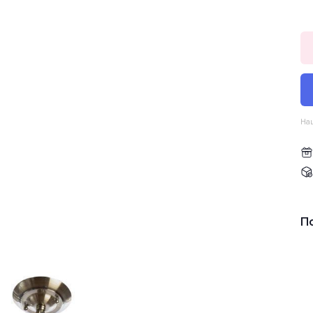
Наш
П