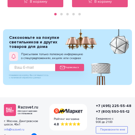
В корзину
В корзину
Сэкономьте на покупке
светильников и других
товаров для дома
Присылаем только полезную информацию
о спецпредложениях, акциях или скидках
Подписаться
Нажимая на кнопку Вы соглашаетесь
с политикой обработки данных
+7 (495) 225-55-48
Razsvet.ru
+7 (800) 550-55-12
Интернет-магазин
светильников
Ежедневно с
г. Москва, Дмитровское
9:00 до 21:00
шоссе, 46к1
info@razsvet.ru
Перезвоните мне