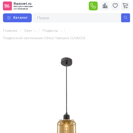
Razsvet.ru
Интернет-магазин
светильников
Каталог
/
/
/
Главная
Свет
Подвесы
Подвесной светильник Citilux Таверна CL542212