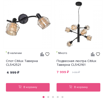
В наличии
Много
Спот Citilux Таверна
Подвесная люстра Citilux
CL542521
Таверна CL542161
7 999
₽
4 999
₽
₽
9 990
В корзину
В корзину