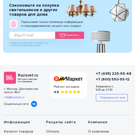
Сэкономьте на покупке
светильников и других
товаров для дома
Присылаем только полезную информацию
о спецпредложениях, акциях или скидках
Подписаться
Нажимая на кнопку Вы соглашаетесь
с политикой обработки данных
+7 (495) 225-55-48
Razsvet.ru
+7 (800) 550-55-12
Интернет-магазин
светильников
Ежедневно с
г. Москва, Дмитровское
9:00 до 21:00
шоссе, 46к1
info@razsvet.ru
Перезвоните мне
Социальные сети:
Информация
Разделы сайта
Компания
Каталог товаров
Оплата
О компании