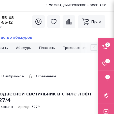
Г. МОСКВА, ДМИТРОВСКОЕ ШОССЕ, 46К1
5-55-48
Пусто
0-55-12
К
дство абажуров
0
лампы
Абажуры
Плафоны
Трековые системы
Лампо
0
В избранное
В сравнение
0
одвесной светильник в стиле лофт
27/4
408491
Артикул:
327/4