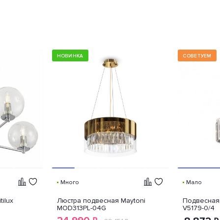
НОВИНКА
СОВЕТУЕМ
Много
Мало
ilux
Люстра подвесная Maytoni
Подвесная 
MOD313PL-04G
V5179-0/4