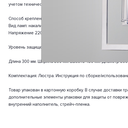
учетом технических характеристик мощности хватит для ос
Способ крепления: монтажная пластина. Дизайн и форма п
Вид ламп: накаливания. Количество ламп 4 шт. Мощность о
Напряжение 220-240 Вольт.
Уровень защищенности от влаги и пыли IP20. Расширенная г
Длина 300 мм. Ширина 300 мм. Высота 450 мм. Диаметр 300
Комплектация: Люстра. Инструкция по сборке/использован
Товар упакован в картонную коробку. В случае доставки 
дополнительные элементы упаковки для защиты от повреж
внутренний наполнитель, стрейч-пленка.