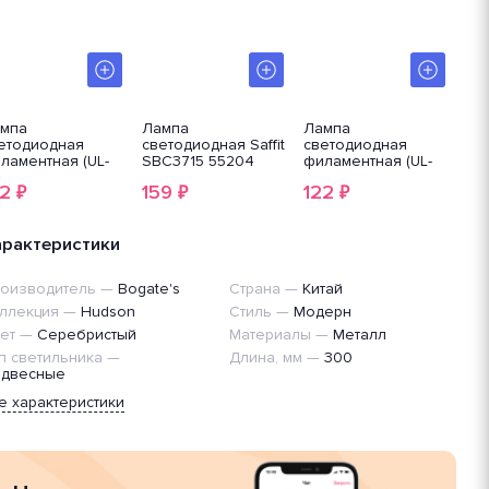
мпа
Лампа
Лампа
Ла
етодиодная
светодиодная Saffit
светодиодная
Cry
ламентная (UL-
SBC3715 55204
филаментная (UL-
001371) Uniel E14
00000303) Uniel E14
22
159
122
2
₽
₽
₽
 4000K
6W 3000K матовая
озрачная LED-
LED-G45-
5-6W/NW/E14/CL
6W/WW/E14/FR
S02WH
арактеристики
PLS02WH
оизводитель
—
Bogate's
Страна
—
Китай
ллекция
—
Hudson
Стиль
—
Модерн
ет
—
Серебристый
Материалы
—
Металл
п светильника
—
Длина, мм
—
300
двесные
е характеристики