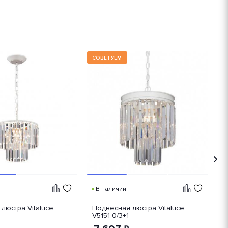
СОВЕТУЕМ
С
В наличии
люстра Vitaluce
Подвесная люстра Vitaluce
П
V5151-0/3+1
V