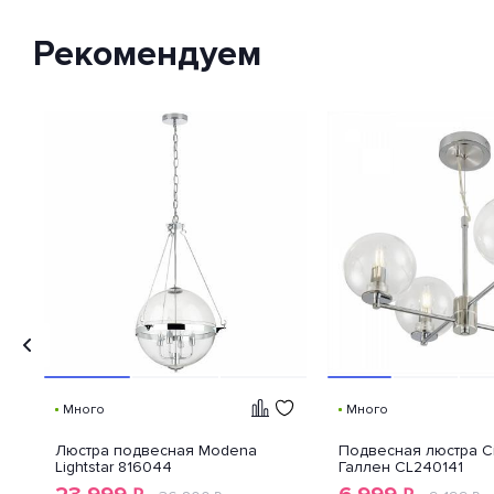
международный стандарт
классификации способов
Рекомендуем
защиты внешней оболочки
устройства от попадания внутрь
нежелательных объектов и
доступа к незащищенным
частям девайса.
Много
Много
Люстра подвесная Modena
Подвесная люстра Cit
Lightstar 816044
Галлен CL240141