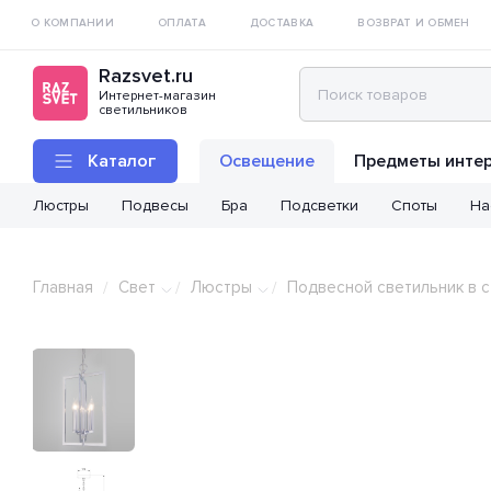
О КОМПАНИИ
ОПЛАТА
ДОСТАВКА
ВОЗВРАТ И ОБМЕН
Razsvet.ru
Интернет-магазин
светильников
Каталог
Освещение
Предметы инте
Люстры
Подвесы
Бра
Подсветки
Споты
На
Главная
Свет
Люстры
Подвесной светильник в с
/
/
/