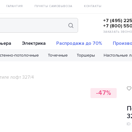
ГАРАНТИЯ
ПУНКТЫ САМОВЫВОЗА
КОНТАКТЫ
+7 (495) 22
+7 (800) 55
ЗАКАЗАТЬ ЗВОНО
рьера
Электрика
Распродажа до 70%
Произво
стенно-потолочные
Точечные
Торшеры
Настольные 
тиле лофт 327/4
-47%
П
3
ID: