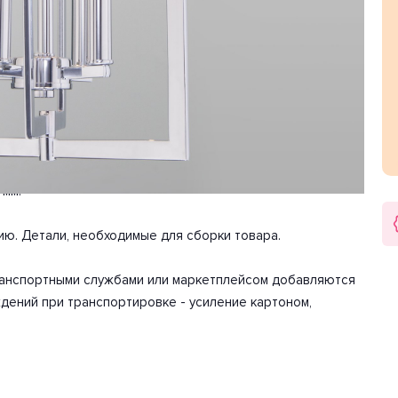
вещения 13.3 м2.
лафона свеча. Направление плафонов вверх. Цоколь E14.
дной лампы составляет 60 Вт. Общая мощность 240 Вт.
арантия на товар 2 года.
 мм.
ию. Детали, необходимые для сборки товара.
транспортными службами или маркетплейсом добавляются
дений при транспортировке - усиление картоном,