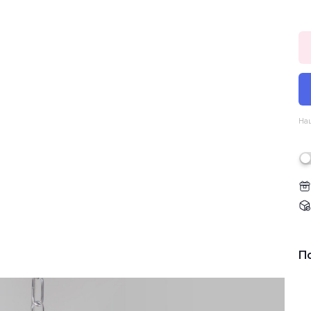
Наш
П