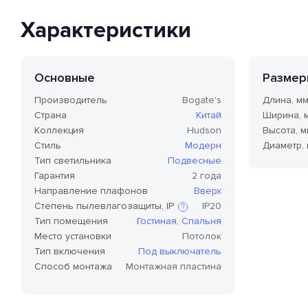
Характеристики
Основные
Размер
Производитель
Bogate's
Длина, м
Страна
Китай
Ширина, 
Коллекция
Hudson
Высота, м
Стиль
Модерн
Диаметр,
Тип светильника
Подвесные
Гарантия
2 года
Направление плафонов
Вверх
Степень пылевлагозащиты, IP
IP20
Тип помещения
Гостиная
,
Спальня
Место установки
Потолок
Степень защиты по стандарту IP,
Тип включения
Под выключатель
или степень защиты оболочки
Способ монтажа
Монтажная пластина
по классификации Ingress
Protection Code (дословно —
«код защиты от
проникновения»), — это