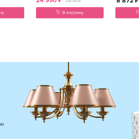
24 990
8 872
₽
₽
29 151
₽
ну
В корзину
ию
х