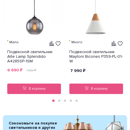
Мало
Много
Подвесной светильник
Подвесной светильник
Arte Lamp Splendido
Maytoni Bicones P359-PL-01-
A4285SP-1SM
W
6 690
₽
₽
7 990
₽
7 890
В корзину
В корзину
Сэкономьте на покупке
светильников и других