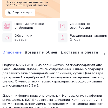
Наши специалисты ответят на
любой интересующий вопрос
Задать вопрос
Гарантия качества
Доставка по
от брендов
всей России
Обмен или
Расширенная гарантия
возврат
2 года
Описание
Возврат и обмен
Доставка и оплата
От
Подвес A7763SP-1CC из серии «Wave» от производителя Arte
Lamp (Италия). Дизайн-стиль современный. Отлично подойдет
для такого типа помещений, как прихожая, кухня. Цвет товара
прозрачный, серебристый. Используемые материалы: металл,
стекло. С учетом технических характеристик мощности хватит
для освещения 3.3 м2.
Дизайн и форма плафона округлый. Направление плафонов
вниз. Цоколь E27. Вид ламп: накаливания. Количество ламп 1
шт. Мощность одной лампы составляет 60 Вт. Общая мощность
60 Вт. Напряжение 220-240 Вольт.