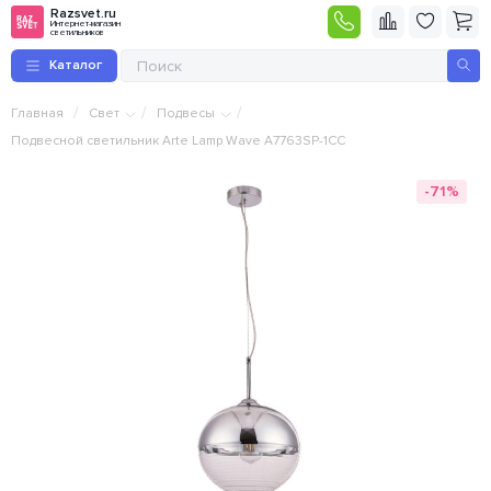
Razsvet.ru
Интернет-магазин
светильников
Каталог
/
/
/
Главная
Свет
Подвесы
Подвесной светильник Arte Lamp Wave A7763SP-1CC
-71%