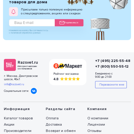
товаров для дома
Присылаем только полезную информацию
о спецпредложениях, акциях или скидках
Подписаться
Нажимая на кнопку Вы соглашаетесь
с политикой обработки данных
+7 (495) 225-55-48
Razsvet.ru
+7 (800) 550-55-12
Интернет-магазин
светильников
Ежедневно с
г. Москва, Дмитровское
9:00 до 21:00
шоссе, 46к1
info@razsvet.ru
Перезвоните мне
Социальные сети:
Информация
Разделы сайта
Компания
Каталог товаров
Оплата
О компании
Акции
Доставка
Лицензии
Производители
Возврат и обмен
Отзывы