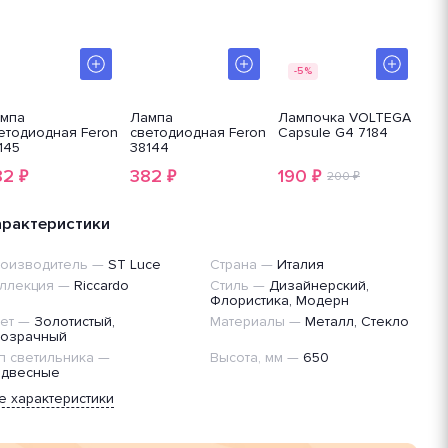
-5%
мпа
Лампа
Лампочка VOLTEGA
Ла
етодиодная Feron
светодиодная Feron
Capsule G4 7184
св
145
38144
38
82
382
190
2
₽
₽
₽
200 ₽
арактеристики
оизводитель
—
ST Luce
Страна
—
Италия
ллекция
—
Riccardo
Стиль
—
Дизайнерский,
Флористика, Модерн
ет
—
Золотистый,
Материалы
—
Металл, Стекло
озрачный
п светильника
—
Высота, мм
—
650
двесные
е характеристики