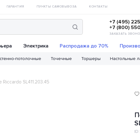
ГАРАНТИЯ
ПУНКТЫ САМОВЫВОЗА
КОНТАКТЫ
+7 (495) 22
+7 (800) 55
ЗАКАЗАТЬ ЗВОНО
рьера
Электрика
Распродажа до 70%
Произво
стенно-потолочные
Точечные
Торшеры
Настольные 
 Riccardo SL411.203.45
П
S
ID: