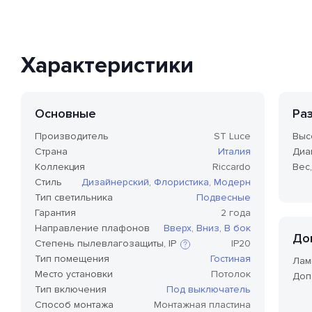
Характеристики
Основные
Ра
Производитель
ST Luce
Выс
Страна
Италия
Диа
Коллекция
Riccardo
Вес,
Стиль
Дизайнерский
,
Флористика
,
Модерн
Тип светильника
Подвесные
Гарантия
2 года
Направление плафонов
Вверх
,
Вниз
,
В бок
До
Степень пылевлагозащиты, IP
IP20
Тип помещения
Гостиная
Лам
Место установки
Потолок
Доп
Степень защиты по стандарту IP,
Тип включения
Под выключатель
или степень защиты оболочки
Способ монтажа
Монтажная пластина
по классификации Ingress