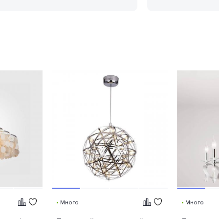
Много
Много