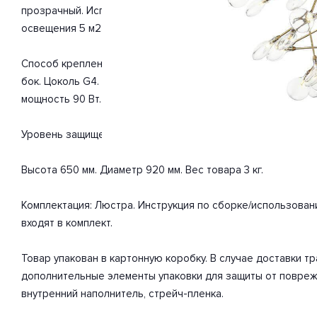
прозрачный. Используемые материалы: металл, стекло. С у
освещения 5 м2.
Способ крепления: монтажная пластина. Дизайн и форма п
бок. Цоколь G4. Вид ламп: светодиодная. Количество ламп
мощность 90 Вт. Напряжение 220-240 Вольт.
Уровень защищенности от влаги и пыли IP20. Расширенная г
Высота 650 мм. Диаметр 920 мм. Вес товара 3 кг.
Комплектация: Люстра. Инструкция по сборке/использован
входят в комплект.
Товар упакован в картонную коробку. В случае доставки 
дополнительные элементы упаковки для защиты от повреж
внутренний наполнитель, стрейч-пленка.