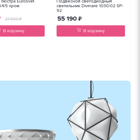
люстра Eurosvet
Подвесной светодиодный
П
64/5 хром
светильник Divinare 1030/02 SP-
M
92
55 190
₽
₽
21 500
₽
В корзину
В корзину