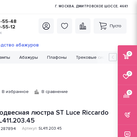
Г. МОСКВА, ДМИТРОВСКОЕ ШОССЕ, 46К1
5-55-48
Пусто
0-55-12
К
дство абажуров
0
лампы
Абажуры
Плафоны
Трековые системы
Лампо
0
В избранное
В сравнение
0
одвесная люстра ST Luce Riccardo
L411.203.45
287894
Артикул:
SL411.203.45