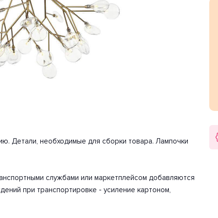
четом технических характеристик мощности хватит для
лафона округлый. Направление плафонов вверх, вниз, в
 45 шт. Мощность одной лампы составляет 2 Вт. Общая
арантия на товар 2 года.
ию. Детали, необходимые для сборки товара. Лампочки
транспортными службами или маркетплейсом добавляются
дений при транспортировке - усиление картоном,