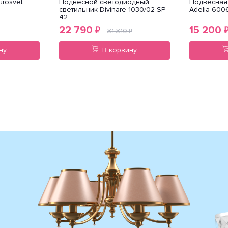
urosvet
Подвесной светодиодный
Подвесная 
светильник Divinare 1030/02 SP-
Adelia 600
42
22 790
15 200
₽
31 310
₽
ну
В корзину