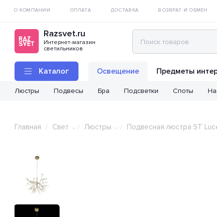
О КОМПАНИИ
ОПЛАТА
ДОСТАВКА
ВОЗВРАТ И ОБМЕН
Razsvet.ru
Интернет-магазин
светильников
Каталог
Освещение
Предметы инте
Люстры
Подвесы
Бра
Подсветки
Споты
На
Главная
Свет
Люстры
Подвесная люстра ST Luce
/
/
/