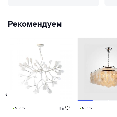
Protection Code (дословно —
«код защиты от
проникновения»), — это
международный стандарт
классификации способов
Рекомендуем
защиты внешней оболочки
устройства от попадания внутрь
нежелательных объектов и
доступа к незащищенным
частям девайса.
Много
Много