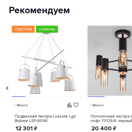
классификации способов
Рекомендуем
защиты внешней оболочки
устройства от попадания внутрь
нежелательных объектов и
доступа к незащищенным
частям девайса.
СОВЕТУЕМ
НОВИНКА
Много
Много
Подвесная люстра Lussole Lgo
Потолочная люстра 
Bisbee LSP-8098
лофт 70125/6 черны
12 301
20 400
₽
₽