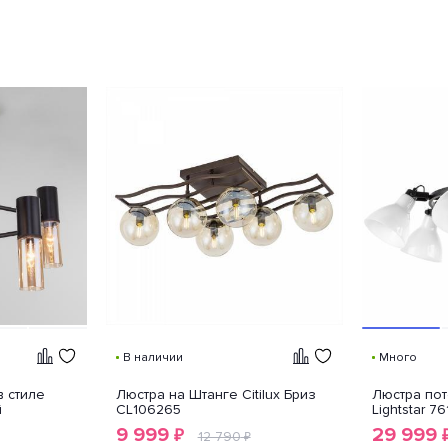
В наличии
Много
в стиле
Люстра на Штанге Citilux Бриз
Люстра пот
й
CL106265
Lightstar 7
9 999
29 999
₽
12 790
₽