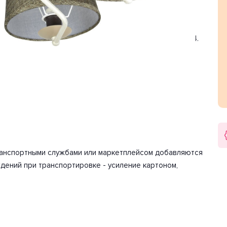
ня. Цвет товара белый, коричневый. Используемые
еристик мощности хватит для освещения 13.3 м2.
лафона конус. Направление плафонов вниз. Цоколь E14.
40 Вт. Общая мощность 240 Вт. Напряжение 220 Вольт.
арантия на товар 2 года.
 2 кг.
ию. Детали, необходимые для сборки товара.
транспортными службами или маркетплейсом добавляются
дений при транспортировке - усиление картоном,