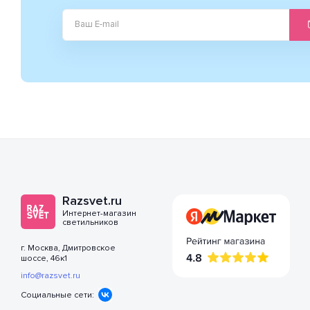
Razsvet.ru
Интернет-магазин
светильников
г. Москва, Дмитровское
шоссе, 46к1
info@razsvet.ru
Социальные сети: