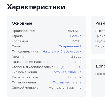
Характеристики
Основные
Раз
Производитель
RAZSVET
Высот
Страна
Россия
Диаме
Коллекция
RZ145
Глуби
Стиль
Современный
Вес, к
Тип светильника
На штанге
,
С абажурами
Гарантия
2 года
Направление плафонов
Вниз
Доп
Степень пылевлагозащиты, IP
IP20
Тип помещения
Гостиная
,
Спальня
Подхо
Место установки
Потолок
Степень защиты по стандарту IP,
Тип включения
Под выключатель
или степень защиты оболочки
Способ монтажа
Монтажная пластина
по классификации Ingress
Protection Code (дословно —
«код защиты от
проникновения»), — это
международный стандарт