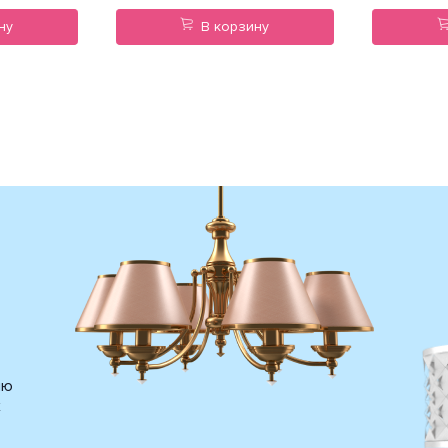
ну
В корзину
ию
х