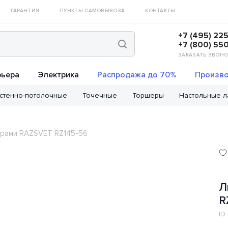
ГАРАНТИЯ
ПУНКТЫ САМОВЫВОЗА
КОНТАКТЫ
+7 (495) 22
+7 (800) 55
ЗАКАЗАТЬ ЗВОНО
рьера
Электрика
Распродажа до 70%
Произво
стенно-потолочные
Точечные
Торшеры
Настольные 
урами RAZSVET RZ145-56
Л
R
ID: