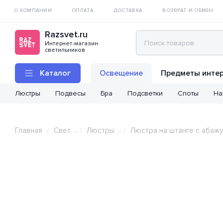
О КОМПАНИИ
ОПЛАТА
ДОСТАВКА
ВОЗВРАТ И ОБМЕН
Razsvet.ru
Интернет-магазин
светильников
Каталог
Освещение
Предметы инте
Люстры
Подвесы
Бра
Подсветки
Споты
На
Главная
Свет
Люстры
Люстра на штанге с абаж
/
/
/