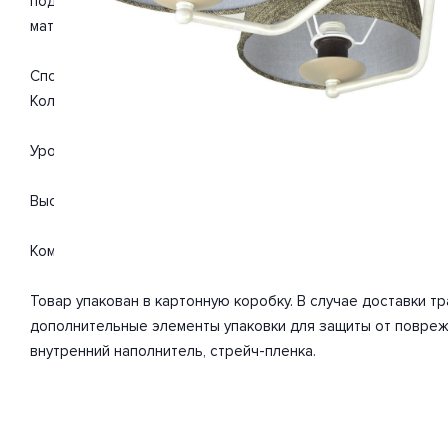
подойдет для такого типа помещений, как гостиная, спаль
материалы: металл, текстиль. С учетом технических характ
Способ крепления: монтажная пластина. Дизайн и форма п
Количество ламп 6 шт. Мощность одной лампы составляет 
Уровень защищенности от влаги и пыли IP20. Расширенная г
Высота 260 мм. Диаметр 660 мм. Глубина 260 мм. Вес товара
Комплектация: Люстра. Инструкция по сборке/использован
Товар упакован в картонную коробку. В случае доставки 
дополнительные элементы упаковки для защиты от повреж
внутренний наполнитель, стрейч-пленка.