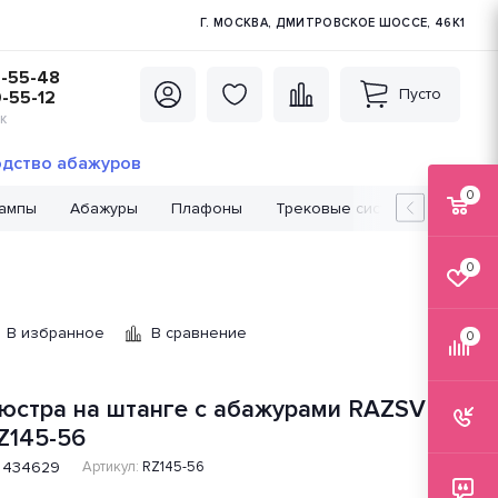
Г. МОСКВА, ДМИТРОВСКОЕ ШОССЕ, 46К1
5-55-48
Пусто
0-55-12
К
дство абажуров
0
лампы
Абажуры
Плафоны
Трековые системы
Лампо
0
В избранное
В сравнение
0
юстра на штанге с абажурами RAZSVET
Z145-56
434629
Артикул:
RZ145-56