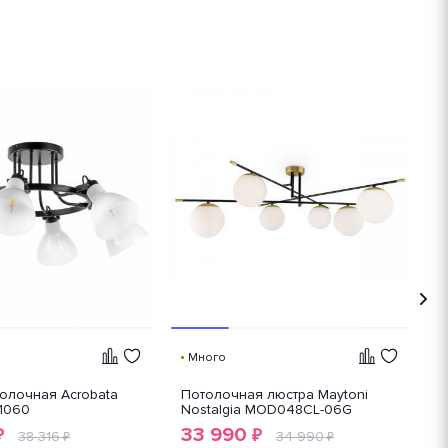
С
Много
олочная Acrobata
Потолочная люстра Maytoni
П
61060
Nostalgia MOD048CL-06G
Q
33 990
₽
₽
38 316
34 990
₽
₽