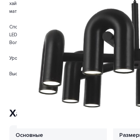
хай-тек. Отлично подойдет для такого типа помещений, как
материалы: металл, акрил. С учетом технических характери
Способ крепления: монтажная пластина. Дизайн и форма 
LED. Вид ламп: светодиодная. Мощность одной лампы сост
Вольт. Поток света 5760 Люмен.
Уровень защищенности от влаги и пыли IP20. Расширенная г
Высота 1500 мм. Диаметр 800 мм.
Характеристики
Основные
Размер