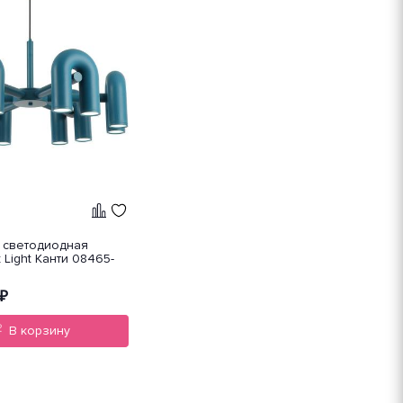
 светодиодная
 Light Канти 08465-
₽
В корзину