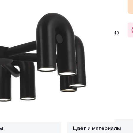
 гостиная, спальня. Цвет товара черный. Используемые
стик мощности хватит для освещения 30 м2.
плафона цилиндр. Направление плафонов вниз. Цоколь
авляет 6 Вт. Общая мощность 72 Вт. Напряжение 220-240
арантия на товар 2 года.
ы
Цвет и материалы