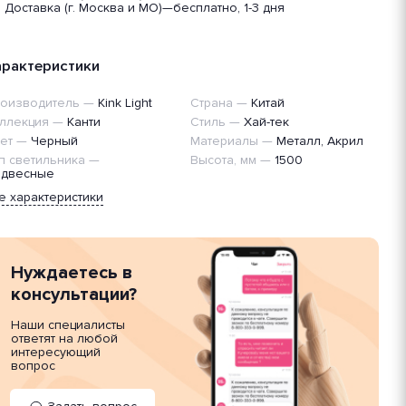
Доставка (г. Москва и МО)
—
бесплатно, 1-3 дня
арактеристики
оизводитель
—
Kink Light
Страна
—
Китай
ллекция
—
Канти
Стиль
—
Хай-тек
ет
—
Черный
Материалы
—
Металл, Акрил
п светильника
—
Высота, мм
—
1500
двесные
е характеристики
Нуждаетесь в
консультации?
Наши специалисты
ответят на любой
интересующий
вопрос