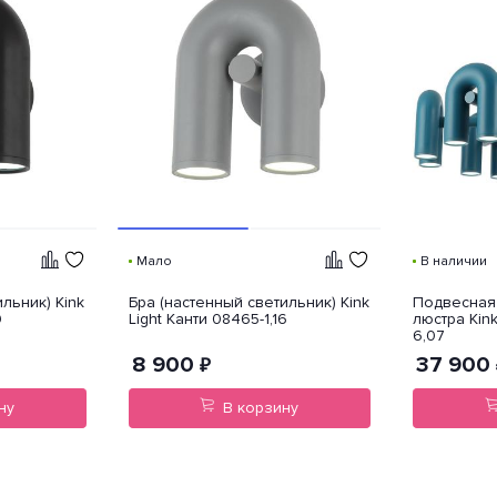
Мало
В наличии
льник) Kink
Бра (настенный светильник) Kink
Подвесная
9
Light Канти 08465-1,16
люстра Kink
6,07
8 900
37 900
₽
ну
В корзину