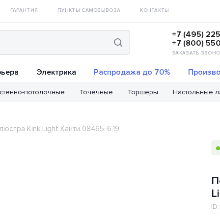
ГАРАНТИЯ
ПУНКТЫ САМОВЫВОЗА
КОНТАКТЫ
+7 (495) 22
+7 (800) 55
ЗАКАЗАТЬ ЗВОНО
рьера
Электрика
Распродажа до 70%
Произво
стенно-потолочные
Точечные
Торшеры
Настольные 
юстра Kink Light Канти 08465-6,19
П
L
ID: