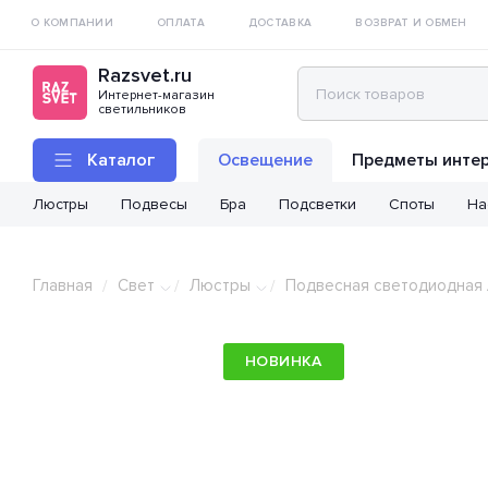
О КОМПАНИИ
ОПЛАТА
ДОСТАВКА
ВОЗВРАТ И ОБМЕН
Razsvet.ru
Интернет-магазин
светильников
Каталог
Освещение
Предметы инте
Люстры
Подвесы
Бра
Подсветки
Споты
На
Главная
Свет
Люстры
Подвесная светодиодная л
/
/
/
НОВИНКА