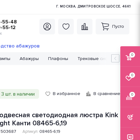
Г. МОСКВА, ДМИТРОВСКОЕ ШОССЕ, 46К1
5-55-48
Пусто
0-55-12
К
дство абажуров
0
лампы
Абажуры
Плафоны
Трековые системы
Лампо
0
3 шт. в наличии
В избранное
В сравнение
0
одвесная светодиодная люстра Kink
ight Канти 08465-6,19
503687
Артикул:
08465-6,19