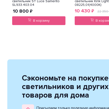
светильник ST Luce Samento
светильник Kink Light
SL933.403.04
08225,01(4000K)
10 430
10 800
₽
₽
22 350
В корзину
В корзи
Сэкономьте на покупке
светильников и других
товаров для дома
Присылаем только полезную информац