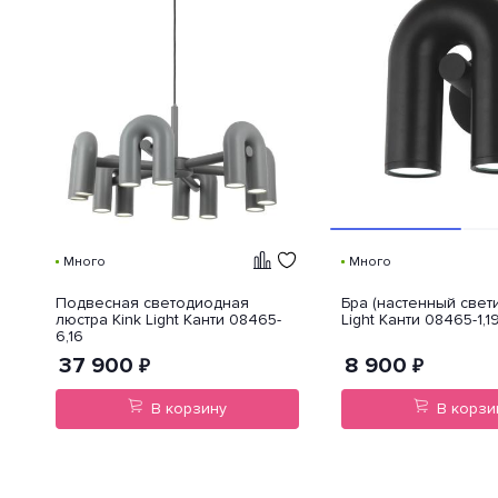
Много
Много
Подвесная светодиодная
Бра (настенный свети
люстра Kink Light Канти 08465-
Light Канти 08465-1,1
6,16
37 900
8 900
₽
₽
В корзину
В корзи