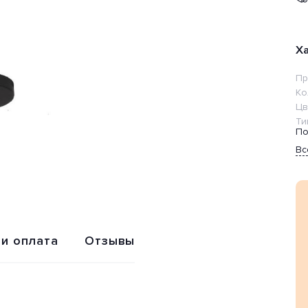
Х
Пр
Ко
Цв
Ти
По
Вс
Обмен или
Расширенная
возврат
гарантия 2 года
 и оплата
Отзывы
» от производителя Kink Light (Китай). Дизайн-стиль