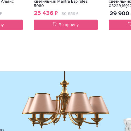
 Альтис
светильник Mantra Espirales
светильник 
5080
08229,19(4
25 436
29 900
₽
80 659
₽
₽
ну
В корзину
ию