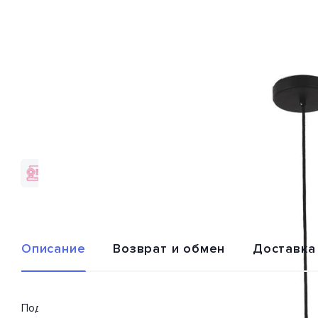
Гарантия качества
Доставка по
от брендов
всей России
Описание
Возврат и обмен
Доставка
Подвесная светодиодная люстра 08465-6,19 из серии «Канти