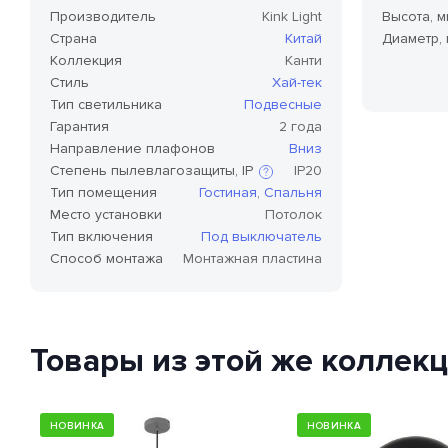
Производитель
Kink Light
Высота, м
Страна
Китай
Диаметр,
Коллекция
Канти
Стиль
Хай-тек
Тип светильника
Подвесные
Гарантия
2 года
Направление плафонов
Вниз
Степень пылевлагозащиты, IP
IP20
Тип помещения
Гостиная
,
Спальня
Место установки
Потолок
Степень защиты по стандарту IP,
Тип включения
Под выключатель
или степень защиты оболочки
Способ монтажа
Монтажная пластина
по классификации Ingress
Protection Code (дословно —
«код защиты от
проникновения»), — это
международный стандарт
классификации способов
Товары из этой же коллек
защиты внешней оболочки
устройства от попадания внутрь
нежелательных объектов и
доступа к незащищенным
частям девайса.
НОВИНКА
НОВИНКА