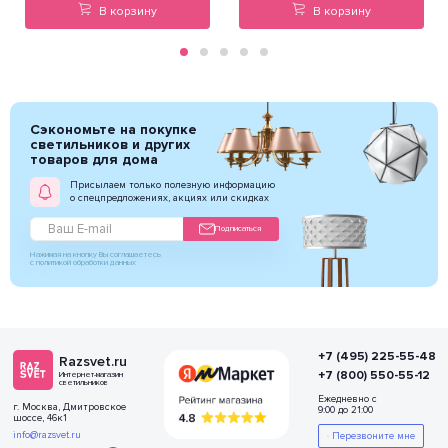
В корзину
В корзину
Сэкономьте на покупке
светильников и других
товаров для дома
Присылаем только полезную информацию
о спецпредложениях, акциях или скидках
Подписаться
Нажимая на кнопку Вы соглашаетесь
с политикой обработки данных
+7 (495) 225-55-48
Razsvet.ru
+7 (800) 550-55-12
Интернет-магазин
светильников
Ежедневно с
г. Москва, Дмитровское
9:00 до 21:00
шоссе, 46к1
info@razsvet.ru
Перезвоните мне