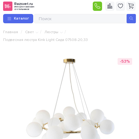
Razsvet.ru
Интернет-магазин
светильников
Каталог
/
/
/
Главная
Свет
Люстры
Подвесная люстра Kink Light Сида 07508-20,33
-53%