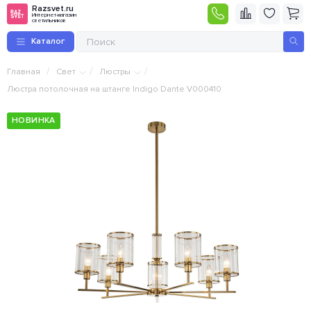
Razsvet.ru
Интернет-магазин
светильников
Каталог
/
/
/
Главная
Свет
Люстры
Люстра потолочная на штанге Indigo Dante V000410
НОВИНКА