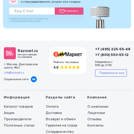
о спецпредложениях, акциях или скидках
Подписаться
Нажимая на кнопку Вы соглашаетесь
с политикой обработки данных
+7 (495) 225-55-48
Razsvet.ru
+7 (800) 550-55-12
Интернет-магазин
светильников
Ежедневно с
г. Москва, Дмитровское
9:00 до 21:00
шоссе, 46к1
info@razsvet.ru
Перезвоните мне
Социальные сети:
Информация
Разделы сайта
Компания
Каталог товаров
Оплата
О компании
Акции
Доставка
Лицензии
Производители
Возврат и обмен
Отзывы
Полезные статьи
Гарантия на товар
Контакты
Сотрудничество