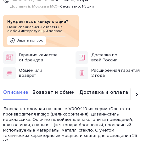
Самовывоз (г. Москва)
—
бесплатно, 1-3 дня
Доставка (г. Москва и МО)
—
бесплатно, 1-3 дня
Нуждаетесь в консультации?
Наши специалисты ответят на
любой интересующий вопрос
Задать вопрос
Гарантия качества
Доставка по
от брендов
всей России
Обмен или
Расширенная гарантия
возврат
2 года
Описание
Возврат и обмен
Доставка и оплата
От
Люстра потолочная на штанге V000410 из серии «Dante» от
производителя Indigo (Великобритания). Дизайн-стиль
неоклассика. Отлично подойдет для такого типа помещений,
как гостиная, спальня. Цвет товара бронзовый, прозрачный.
Используемые материалы: металл, стекло. С учетом
технических характеристик мощности хватит для освещения 25
м2.