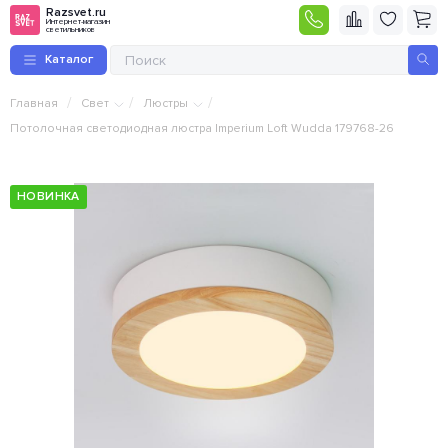
Razsvet.ru
Интернет-магазин
светильников
Каталог
/
/
/
Главная
Свет
Люстры
Потолочная светодиодная люстра Imperium Loft Wudda 179768-26
НОВИНКА