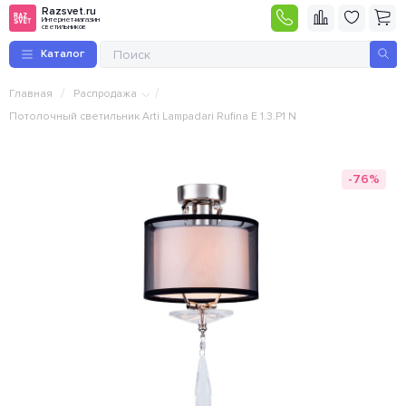
Razsvet.ru
Интернет-магазин
светильников
Каталог
/
/
Главная
Распродажа
Потолочный светильник Arti Lampadari Rufina E 1.3.P1 N
-76%