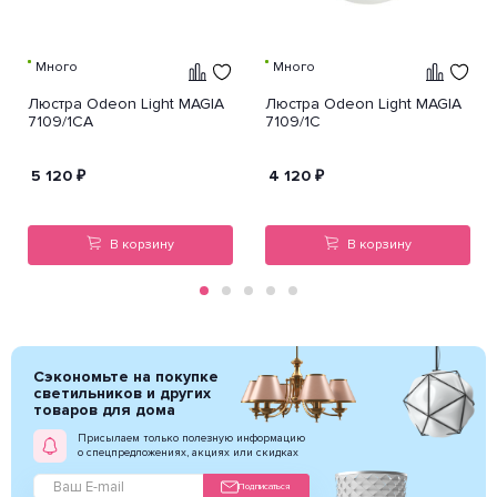
Много
Много
Люстра Odeon Light MAGIA
Люстра Odeon Light MAGIA
7109/1CA
7109/1C
5 120
₽
4 120
₽
В корзину
В корзину
Сэкономьте на покупке
светильников и других
товаров для дома
Присылаем только полезную информацию
о спецпредложениях, акциях или скидках
Подписаться