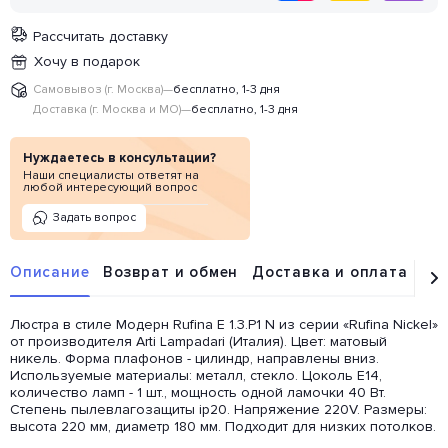
Рассчитать доставку
Хочу в подарок
Самовывоз (г. Москва)
—
бесплатно, 1-3 дня
Доставка (г. Москва и МО)
—
бесплатно, 1-3 дня
Нуждаетесь в консультации?
Наши специалисты ответят на
любой интересующий вопрос
Задать вопрос
Описание
Возврат и обмен
Доставка и оплата
От
Люстра в стиле Модерн Rufina E 1.3.P1 N из серии «Rufina Nickel»
от производителя Arti Lampadari (Италия). Цвет: матовый
никель. Форма плафонов - цилиндр, направлены вниз.
Используемые материалы: металл, стекло. Цоколь E14,
количество ламп - 1 шт., мощность одной ламочки 40 Вт.
Степень пылевлагозащиты ip20. Напряжение 220V. Размеры:
высота 220 мм, диаметр 180 мм. Подходит для низких потолков.