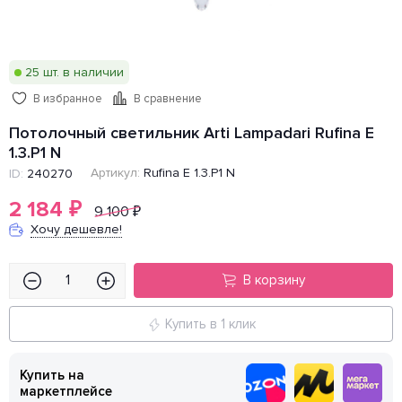
25 шт. в наличии
В избранное
В сравнение
Потолочный светильник Arti Lampadari Rufina E
1.3.P1 N
Артикул:
Rufina E 1.3.P1 N
ID:
240270
2 184
₽
9 100
₽
Хочу дешевле!
В корзину
Купить в 1 клик
Купить на
маркетплейсе