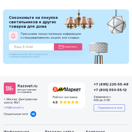
Сэкономьте на покупке
светильников и других
товаров для дома
Присылаем только полезную информацию
о спецпредложениях, акциях или скидках
Подписаться
Нажимая на кнопку Вы соглашаетесь
с политикой обработки данных
+7 (495) 225-55-48
Razsvet.ru
+7 (800) 550-55-12
Интернет-магазин
светильников
Ежедневно с
г. Москва, Дмитровское
9:00 до 21:00
шоссе, 46к1
info@razsvet.ru
Перезвоните мне
Социальные сети:
Информация
Разделы сайта
Компания