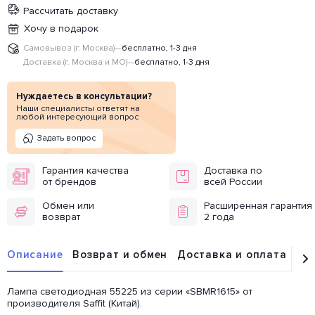
Рассчитать доставку
Хочу в подарок
Самовывоз (г. Москва)
—
бесплатно, 1-3 дня
Доставка (г. Москва и МО)
—
бесплатно, 1-3 дня
Нуждаетесь в консультации?
Наши специалисты ответят на
любой интересующий вопрос
Задать вопрос
Гарантия качества
Доставка по
от брендов
всей России
Обмен или
Расширенная гарантия
возврат
2 года
Описание
Возврат и обмен
Доставка и оплата
От
Лампа светодиодная 55225 из серии «SBMR1615» от
производителя Saffit (Китай).