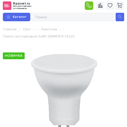
Razsvet.ru
Интернет-магазин
светильников
Каталог
/
/
/
Главная
Свет
Лампочки
Лампа светодиодная Saffit SBMR1615 55225
НОВИНКА