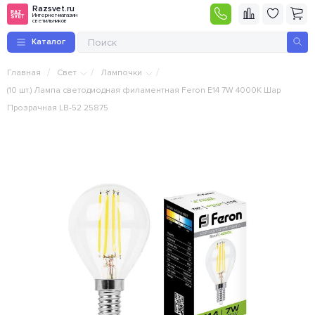
Razsvet.ru
Интернет-магазин
светильников
Каталог
/
/
/
Главная
Свет
Лампочки
(10 шт.) Лампа светодиодная филаментная Feron E14 7W 4000K Шар
Прозрачная LB-52 25875