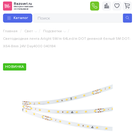
Razsvet.ru
Интернет-магазин
светильников
Каталог
/
/
/
Главная
Свет
Подсветки
Светодиодная лента Arlight 5W/m 64Led/m DOT дневной белый 5M DOT-
X64-8mm 24V Day4000 040184
НОВИНКА