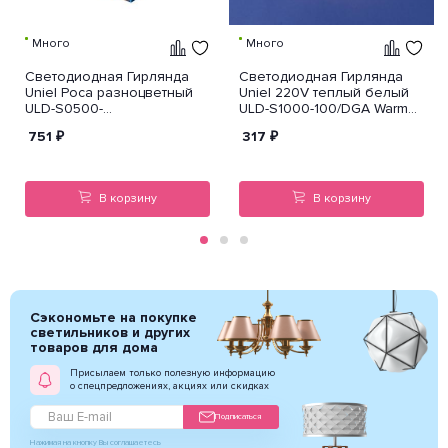
Много
Много
Светодиодная Гирлянда
Светодиодная Гирлянда
Uniel Роса разноцветный
Uniel 220V теплый белый
ULD-S0500-
ULD-S1000-100/DGA Warm
050/DTB/3AA/RC RGB IP20
White IP20 UL-00008407
751
₽
317
₽
Dew UL-00007248
В корзину
В корзину
Сэкономьте на покупке
светильников и других
товаров для дома
Присылаем только полезную информацию
о спецпредложениях, акциях или скидках
Подписаться
Нажимая на кнопку Вы соглашаетесь