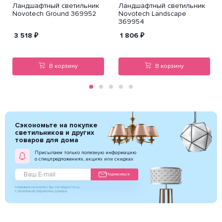
Ландшафтный светильник
Ландшафтный светильник
Novotech Ground 369952
Novotech Landscape
369954
3 518
₽
1 806
₽
В корзину
В корзину
Сэкономьте на покупке
светильников и других
товаров для дома
Присылаем только полезную информацию
о спецпредложениях, акциях или скидках
Подписаться
Нажимая на кнопку Вы соглашаетесь
с политикой обработки данных