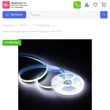
Razsvet.ru
Интернет-магазин
светильников
Каталог
/
/
/
Главная
Свет
Подсветки
(5 м) Светодиодная лента Apeyron 00-354
НОВИНКА