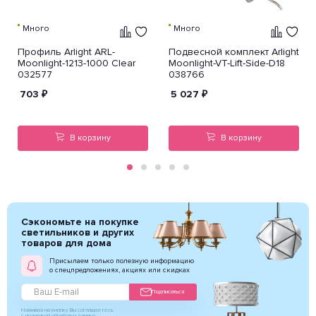
Много
Много
Профиль Arlight ARL-
Подвесной комплект Arlight
Moonlight-1213-1000 Clear
Moonlight-VT-Lift-Side-D18
032577
038766
703
₽
5 027
₽
В корзину
В корзину
Сэкономьте на покупке
светильников и других
товаров для дома
Присылаем только полезную информацию
о спецпредложениях, акциях или скидках
Подписаться
Нажимая на кнопку Вы соглашаетесь
с политикой обработки данных