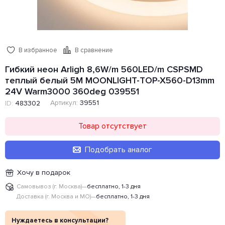
В избранное
В сравнение
Гибкий неон Arligh 8,6W/m 560LED/m CSPSMD
теплый белый 5M MOONLIGHT-TOP-X560-D13mm
24V Warm3000 360deg 039551
Артикул:
39551
ID:
483302
Товар отсутствует
Подобрать аналог
Хочу в подарок
Самовывоз (г. Москва)
—
бесплатно, 1-3 дня
Доставка (г. Москва и МО)
—
бесплатно, 1-3 дня
Нуждаетесь в консультации?