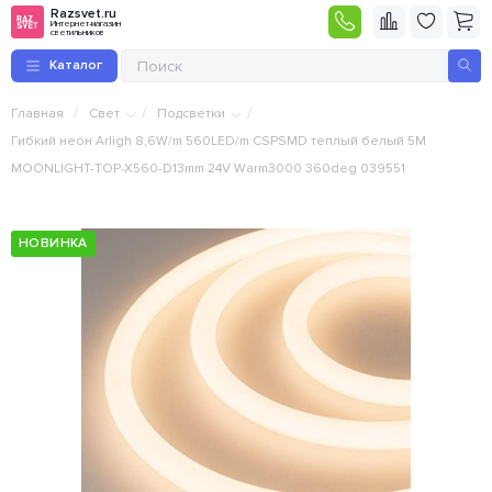
Razsvet.ru
Интернет-магазин
светильников
Каталог
/
/
/
Главная
Свет
Подсветки
Гибкий неон Arligh 8,6W/m 560LED/m CSPSMD теплый белый 5M
MOONLIGHT-TOP-X560-D13mm 24V Warm3000 360deg 039551
НОВИНКА