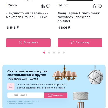
Много
Много
Ландшафтный светильник
Ландшафтный светильник
Novotech Ground 369952
Novotech Landscape
369954
3 518
₽
1 806
₽
В корзину
В корзину
Сэкономьте на покупке
светильников и других
товаров для дома
Присылаем только полезную информацию
о спецпредложениях, акциях или скидках
Подписаться
Нажимая на кнопку Вы соглашаетесь
с политикой обработки данных