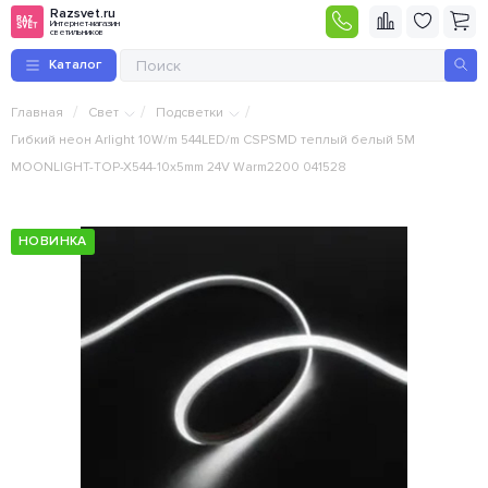
Razsvet.ru
Интернет-магазин
светильников
Каталог
/
/
/
Главная
Свет
Подсветки
Гибкий неон Arlight 10W/m 544LED/m CSPSMD теплый белый 5M
MOONLIGHT-TOP-X544-10x5mm 24V Warm2200 041528
НОВИНКА