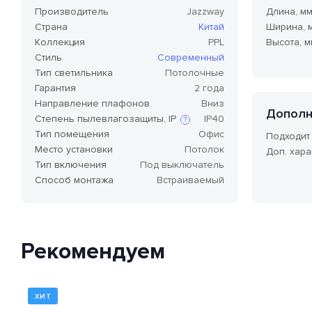
Производитель
Jazzway
Длина, м
Страна
Китай
Ширина, 
Коллекция
PPL
Высота, м
Стиль
Современный
Тип светильника
Потолочные
Гарантия
2 года
Направление плафонов
Вниз
Дополн
Степень пылевлагозащиты, IP
IP40
Тип помещения
Офис
Подходит
Место установки
Потолок
Доп. хара
Степень защиты по стандарту IP,
Тип включения
Под выключатель
или степень защиты оболочки
Способ монтажа
Встраиваемый
по классификации Ingress
Protection Code (дословно —
«код защиты от
проникновения»), — это
международный стандарт
классификации способов
Рекомендуем
защиты внешней оболочки
устройства от попадания внутрь
нежелательных объектов и
доступа к незащищенным
частям девайса.
ХИТ