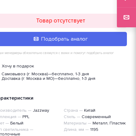
Товар отсутствует
Подобрать аналог
и менеджеры обязательно свяжутся с вами и помогут подобрать аналог
Хочу в подарок
Самовывоз (г. Москва)
—
бесплатно, 1-3 дня
Доставка (г. Москва и МО)
—
бесплатно, 1-3 дня
арактеристики
оизводитель
—
Jazzway
Страна
—
Китай
ллекция
—
PPL
Стиль
—
Современный
ет
—
Белый
Материалы
—
Металл, Пластик
п светильника
—
Длина, мм
—
1195
толочные