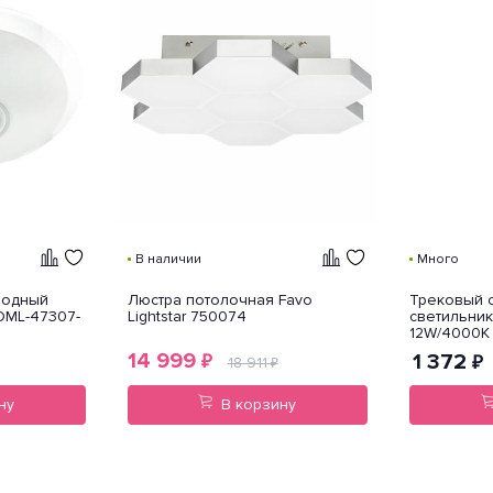
В наличии
Много
иодный
Люстра потолочная Favo
Трековый 
OML-47307-
Lightstar 750074
светильник 
12W/4000K
14 999
1 372
₽
₽
18 911
₽
ну
В корзину