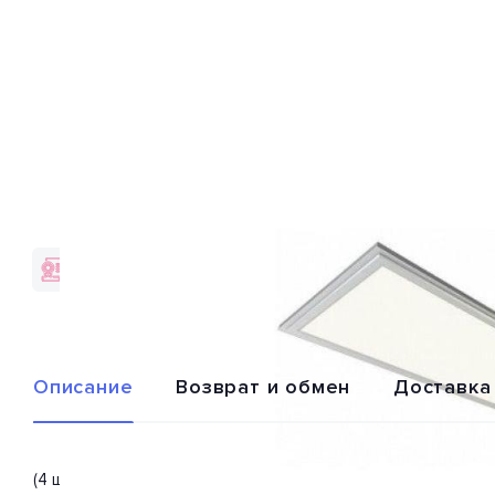
Гарантия качества
Доставка по
от брендов
всей России
Описание
Возврат и обмен
Доставка
(4 шт) Светодиодная панель 1036131A из серии «PPL» от пр