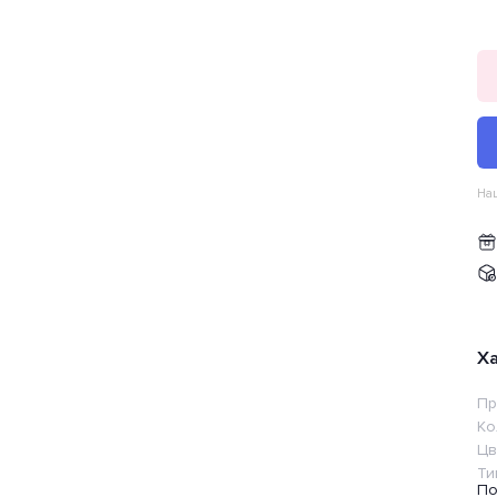
Наш
Х
Пр
Ко
Цв
Ти
По