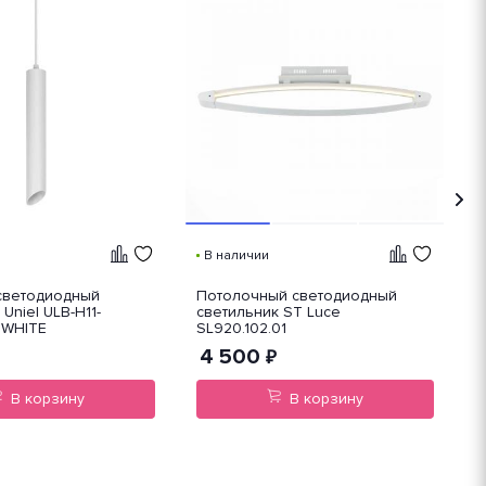
В наличии
светодиодный
Потолочный светодиодный
Т
Uniel ULB-H11-
светильник ST Luce
с
 WHITE
SL920.102.01
1
4 500
₽
В корзину
В корзину