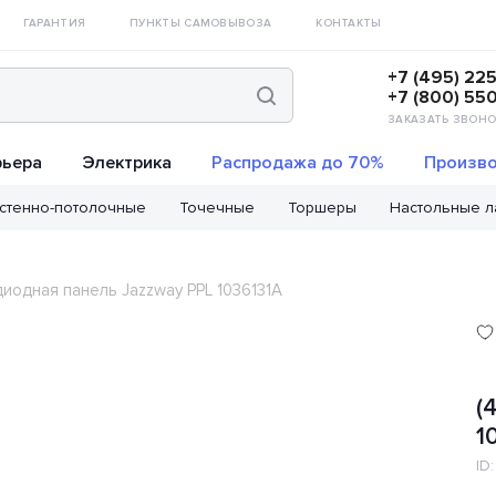
ГАРАНТИЯ
ПУНКТЫ САМОВЫВОЗА
КОНТАКТЫ
+7 (495) 22
+7 (800) 55
ЗАКАЗАТЬ ЗВОНО
рьера
Электрика
Распродажа до 70%
Произво
стенно-потолочные
Точечные
Торшеры
Настольные 
диодная панель Jazzway PPL 1036131A
(
1
ID: