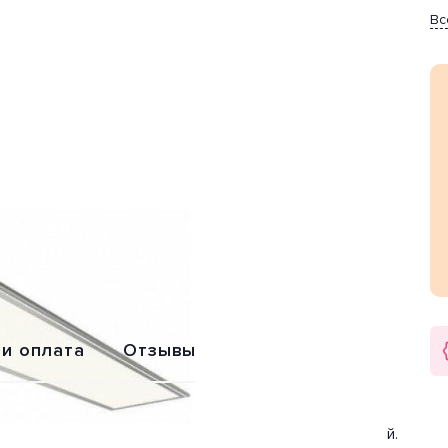
Вс
Обмен или
Расширенная
возврат
гарантия 2 года
 и оплата
Отзывы
оизводителя Jazzway (Китай). Дизайн-стиль современный.