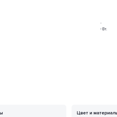
вет товара белый. Используемые материалы: металл,
а прямоугольный. Направление плафонов вниз. Цоколь
сть одной лампы составляет 40 Вт. Общая мощность 40 Вт.
арантия на товар 2 года.
ы
Цвет и материал