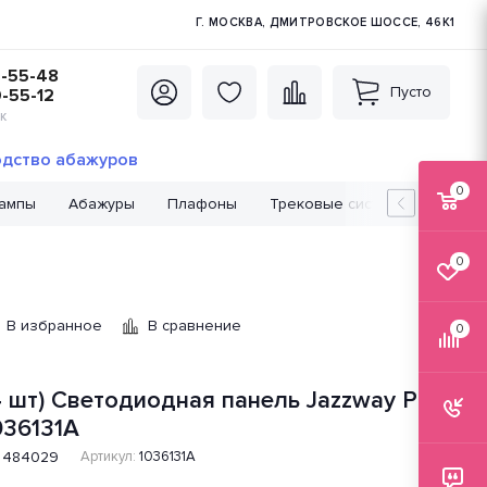
Г. МОСКВА, ДМИТРОВСКОЕ ШОССЕ, 46К1
5-55-48
Пусто
0-55-12
К
дство абажуров
0
лампы
Абажуры
Плафоны
Трековые системы
Лампо
0
В избранное
В сравнение
0
4 шт) Светодиодная панель Jazzway PPL
036131A
484029
Артикул:
1036131A