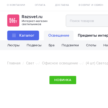
О КОМПАНИИ
ОПЛАТА
ДОСТАВКА
ВОЗВРАТ И ОБМЕН
Razsvet.ru
Интернет-магазин
светильников
Каталог
Освещение
Предметы инте
Люстры
Подвесы
Бра
Подсветки
Споты
На
Главная
Свет
Офисное освещение
(4 шт) Свето
/
/
/
НОВИНКА