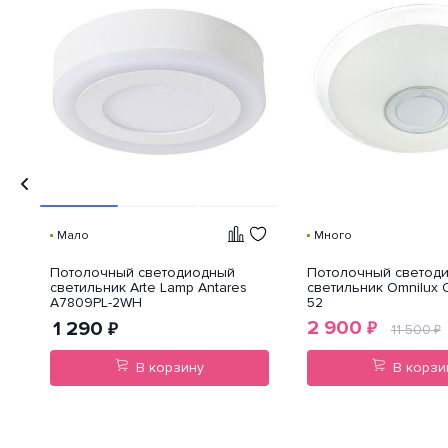
Мало
Много
Потолочный светодиодный
Потолочный светод
светильник Arte Lamp Antares
светильник Omnilux 
A7809PL-2WH
52
2 900
1 290
₽
₽
11 500
₽
В корзину
В корзи