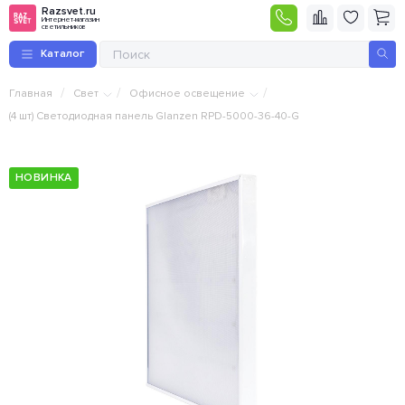
Razsvet.ru
Интернет-магазин
светильников
Каталог
/
/
/
Главная
Свет
Офисное освещение
(4 шт) Светодиодная панель Glanzen RPD-5000-36-40-G
НОВИНКА