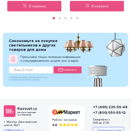
В корзину
В корзину
Сэкономьте на покупке
светильников и других
товаров для дома
Присылаем только полезную информацию
о спецпредложениях, акциях или скидках
Подписаться
Нажимая на кнопку Вы соглашаетесь
с политикой обработки данных
+7 (495) 225-55-48
Razsvet.ru
+7 (800) 550-55-12
Интернет-магазин
светильников
Ежедневно с
г. Москва, Дмитровское
9:00 до 21:00
шоссе, 46к1
info@razsvet.ru
Перезвоните мне