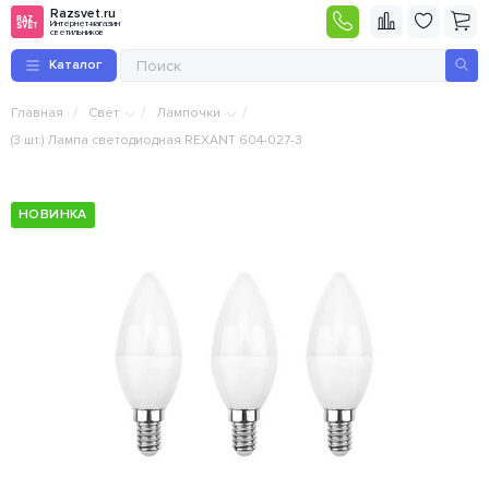
Razsvet.ru
Интернет-магазин
светильников
Каталог
/
/
/
Главная
Свет
Лампочки
(3 шт.) Лампа светодиодная REXANT 604-027-3
НОВИНКА