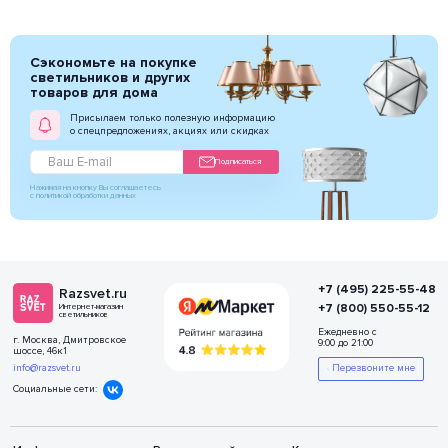
Сэкономьте на покупке
светильников и других
товаров для дома
Присылаем только полезную информацию
о спецпредложениях, акциях или скидках
Подписаться
Нажимая на кнопку Вы соглашаетесь
с политикой обработки данных
+7 (495) 225-55-48
Razsvet.ru
+7 (800) 550-55-12
Интернет-магазин
светильников
Ежедневно с
г. Москва, Дмитровское
9:00 до 21:00
шоссе, 46к1
info@razsvet.ru
Перезвоните мне
Социальные сети: