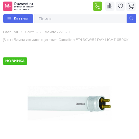
Razsvet.ru
Интернет-магазин
светильников
Каталог
/
/
/
Главная
Свет
Лампочки
(3 шт.) Лампа люминесцентная Camelion FT4 30W/54 DAY LIGHT 6500K
НОВИНКА