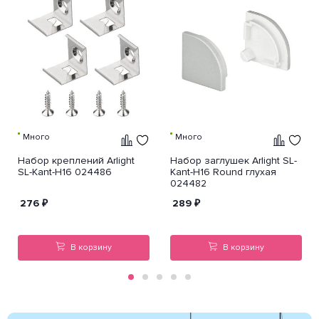
Много
Много
Набор креплений Arlight
Набор заглушек Arlight SL-
SL-Kant-H16 024486
Kant-H16 Round глухая
024482
276
₽
289
₽
В корзину
В корзину