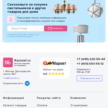
Сэкономьте на покупке
светильников и других
товаров для дома
Присылаем только полезную информацию
о спецпредложениях, акциях или скидках
Подписаться
Нажимая на кнопку Вы соглашаетесь
с политикой обработки данных
+7 (495) 225-55-48
Razsvet.ru
+7 (800) 550-55-12
Интернет-магазин
светильников
Ежедневно с
г. Москва, Дмитровское
9:00 до 21:00
шоссе, 46к1
info@razsvet.ru
Перезвоните мне
Социальные сети:
Информация
Разделы сайта
Компания
Каталог товаров
Оплата
О компании