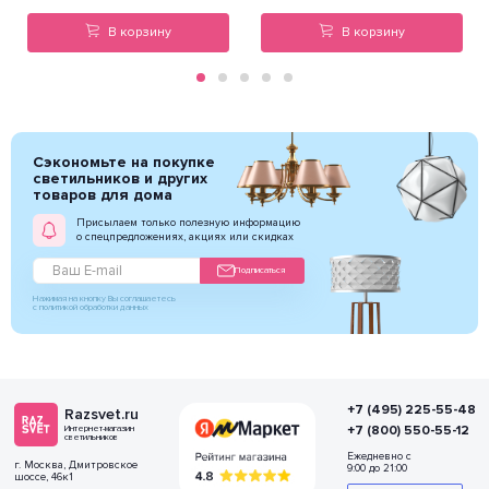
В корзину
В корзину
Сэкономьте на покупке
светильников и других
товаров для дома
Присылаем только полезную информацию
о спецпредложениях, акциях или скидках
Подписаться
Нажимая на кнопку Вы соглашаетесь
с политикой обработки данных
+7 (495) 225-55-48
Razsvet.ru
+7 (800) 550-55-12
Интернет-магазин
светильников
Ежедневно с
г. Москва, Дмитровское
9:00 до 21:00
шоссе, 46к1