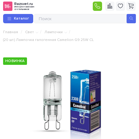
Razsvet.ru
Интернет-магазин
светильников
Каталог
/
/
/
Главная
Свет
Лампочки
(20 шт.) Лампочка галогенная Camelion G9 25W CL
НОВИНКА