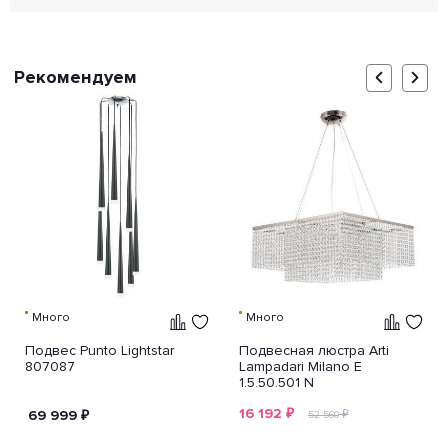
Рекомендуем
Много
Много
Подвес Punto Lightstar
Подвесная люстра Arti
807087
Lampadari Milano E
1.5.50.501 N
16 192
₽
69 999
₽
₽
52 560