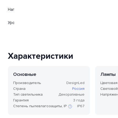
Напряжение 24 Вольт. Поток света 669 Люмен.
Уровень защищенности от влаги и пыли IP67. Расширенная г
Характеристики
Основные
Лампы
Производитель
DesignLed
Цветовая 
Страна
Россия
Световой 
Тип светильника
Декоративные
Напряже
Гарантия
3 года
Степень пылевлагозащиты, IP
IP67