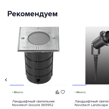
Степень защиты по стандарту IP,
или степень защиты оболочки
Рекомендуем
по классификации Ingress
Protection Code (дословно —
«код защиты от
проникновения»), — это
международный стандарт
классификации способов
защиты внешней оболочки
устройства от попадания внутрь
нежелательных объектов и
доступа к незащищенным
частям девайса.
Много
Много
Ландшафтный светильник
Ландшафтный свети
Novotech Ground 369952
Novotech Landscape