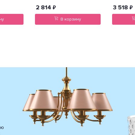
2 814
3 518
₽
₽
ну
В корзину
ию
х