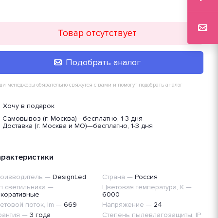
Товар отсутствует
Подобрать аналог
и менеджеры обязательно свяжутся с вами и помогут подобрать аналог
Хочу в подарок
Самовывоз (г. Москва)
—
бесплатно, 1-3 дня
Доставка (г. Москва и МО)
—
бесплатно, 1-3 дня
арактеристики
оизводитель
—
DesignLed
Страна
—
Россия
п светильника
—
Цветовая температура, K
—
коративные
6000
етовой поток, lm
—
669
Напряжение
—
24
рантия
—
3 года
Степень пылевлагозащиты, IP