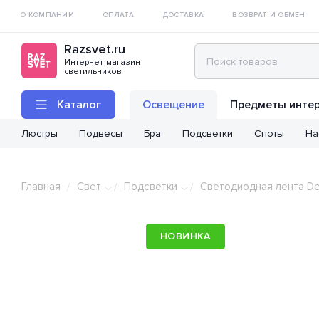
О КОМПАНИИ
ОПЛАТА
ДОСТАВКА
ВОЗВРАТ И ОБМЕН
Razsvet.ru
Интернет-магазин
светильников
Каталог
Освещение
Предметы инте
Люстры
Подвесы
Бра
Подсветки
Споты
На
Главная
Свет
Подсветки
Светодиодная лента D
/
/
/
НОВИНКА