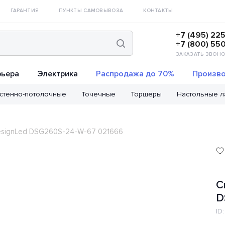
ГАРАНТИЯ
ПУНКТЫ САМОВЫВОЗА
КОНТАКТЫ
+7 (495) 22
+7 (800) 55
ЗАКАЗАТЬ ЗВОНО
рьера
Электрика
Распродажа до 70%
Произво
стенно-потолочные
Точечные
Торшеры
Настольные 
esignLed DSG260S-24-W-67 021666
С
D
ID: