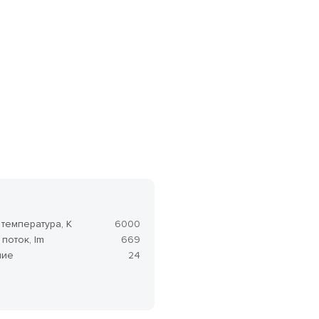
арантия на товар 3 года.
температура, K
6000
поток, lm
669
ние
24