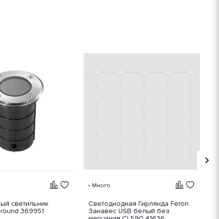
Х
Много
ый светильник
Светодиодная Гирлянда Feron
Л
round 369951
Занавес USB белый без
N
мерцания CL590 41636