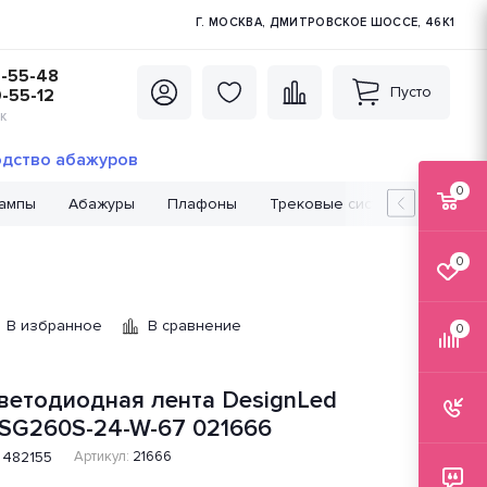
Г. МОСКВА, ДМИТРОВСКОЕ ШОССЕ, 46К1
5-55-48
Пусто
0-55-12
К
дство абажуров
0
лампы
Абажуры
Плафоны
Трековые системы
Лампо
0
В избранное
В сравнение
0
ветодиодная лента DesignLed
SG260S-24-W-67 021666
482155
Артикул:
21666