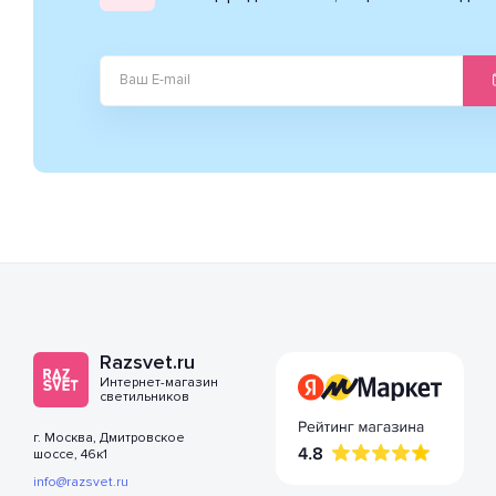
Razsvet.ru
Интернет-магазин
светильников
г. Москва, Дмитровское
шоссе, 46к1
info@razsvet.ru