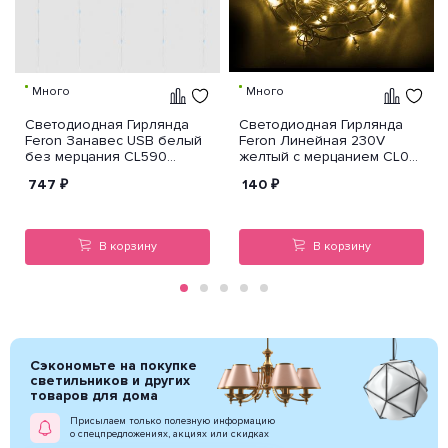
Много
Много
Светодиодная Гирлянда
Светодиодная Гирлянда
Feron Занавес USB белый
Feron Линейная 230V
без мерцания CL590
желтый с мерцанием CL05
41636
32309
747
₽
140
₽
В корзину
В корзину
Сэкономьте на покупке
светильников и других
товаров для дома
Присылаем только полезную информацию
о спецпредложениях, акциях или скидках