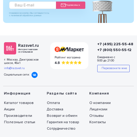
Подписаться
Нажимая на кнопку Вы соглашаетесь
с политикой обработки данных
+7 (495) 225-55-48
Razsvet.ru
+7 (800) 550-55-12
Интернет-магазин
светильников
Ежедневно с
г. Москва, Дмитровское
9:00 до 21:00
шоссе, 46к1
info@razsvet.ru
Перезвоните мне
Социальные сети:
Информация
Разделы сайта
Компания
Каталог товаров
Оплата
О компании
Акции
Доставка
Лицензии
Производители
Возврат и обмен
Отзывы
Полезные статьи
Гарантия на товар
Контакты
Сотрудничество