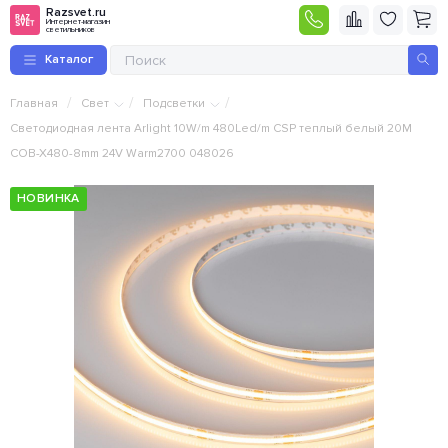
Razsvet.ru
Интернет-магазин
светильников
Каталог
/
/
/
Главная
Свет
Подсветки
Светодиодная лента Arlight 10W/m 480Led/m CSP теплый белый 20M
COB-X480-8mm 24V Warm2700 048026
НОВИНКА