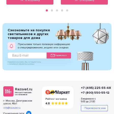
В корзину
В корзину
Сэкономьте на покупке
светильников и других
товаров для дома
Присылаем только полезную информацию
о спецпредложениях, акциях или скидках
Подписаться
Нажимая на кнопку Вы соглашаетесь
с политикой обработки данных
+7 (495) 225-55-48
Razsvet.ru
+7 (800) 550-55-12
Интернет-магазин
светильников
Ежедневно с
г. Москва, Дмитровское
9:00 до 21:00
шоссе, 46к1
info@razsvet.ru
Перезвоните мне
Социальные сети: