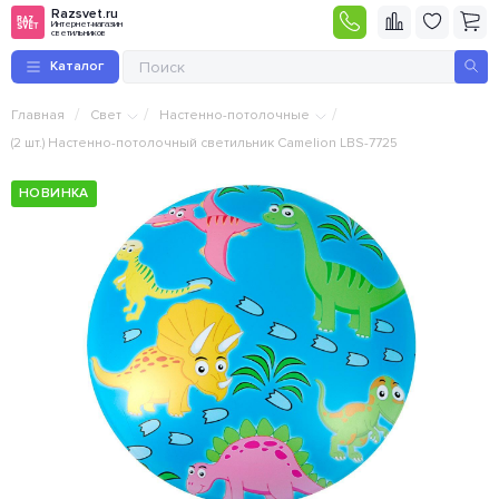
Razsvet.ru
Интернет-магазин
светильников
Каталог
/
/
/
Главная
Свет
Настенно-потолочные
(2 шт.) Настенно-потолочный светильник Camelion LBS-7725
НОВИНКА