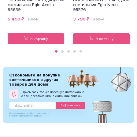
светильник Eglo Acolla
светильник Eglo Nerini
95639
95576
5 490
₽
3 790
₽
₽
₽
8 190
3 990
В корзину
В корзину
Сэкономьте на покупке
светильников и других
товаров для дома
Присылаем только полезную информацию
о спецпредложениях, акциях или скидках
Подписаться
Нажимая на кнопку Вы соглашаетесь
с политикой обработки данных