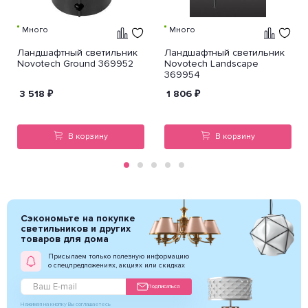
Много
Много
Ландшафтный светильник
Ландшафтный светильник
Novotech Ground 369952
Novotech Landscape
369954
3 518
₽
1 806
₽
В корзину
В корзину
Сэкономьте на покупке
светильников и других
товаров для дома
Присылаем только полезную информацию
о спецпредложениях, акциях или скидках
Подписаться
Нажимая на кнопку Вы соглашаетесь