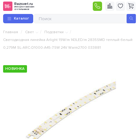
Razsvet.ru
Интернет-магазин
светильников
Каталог
/
/
/
Главная
Свет
Подсветки
Светодиодная линейка Arlight 19W/m 143LED/m 2835SMD теплый белый
0,279M SL-ARC-D1000-A45-7.5W 24V Warm2700 033881
НОВИНКА