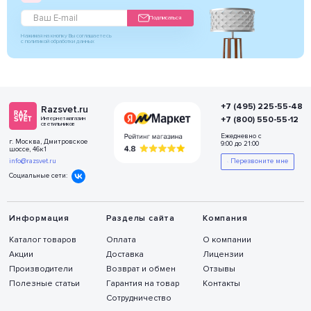
Подписаться
Нажимая на кнопку Вы соглашаетесь
с политикой обработки данных
+7 (495) 225-55-48
Razsvet.ru
+7 (800) 550-55-12
Интернет-магазин
светильников
Ежедневно с
г. Москва, Дмитровское
9:00 до 21:00
шоссе, 46к1
info@razsvet.ru
Перезвоните мне
Социальные сети:
Информация
Разделы сайта
Компания
Каталог товаров
Оплата
О компании
Акции
Доставка
Лицензии
Производители
Возврат и обмен
Отзывы
Полезные статьи
Гарантия на товар
Контакты
Сотрудничество