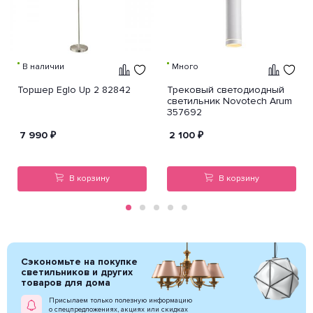
В наличии
Много
Торшер Eglo Up 2 82842
Трековый светодиодный
светильник Novotech Arum
357692
7 990
₽
2 100
₽
В корзину
В корзину
Сэкономьте на покупке
светильников и других
товаров для дома
Присылаем только полезную информацию
о спецпредложениях, акциях или скидках