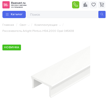
Razsvet.ru
Интернет-магазин
светильников
Каталог
/
/
/
Главная
Свет
Комплектующие
Рассеиватель Arlight Plintus-H54-2000 Opal 045438
НОВИНКА