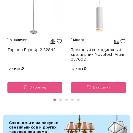
В наличии
Много
Торшер Eglo Up 2 82842
Трековый светодиодный
светильник Novotech Arum
357692
7 990
₽
2 100
₽
В корзину
В корзину
Сэкономьте на покупке
светильников и других
товаров для дома