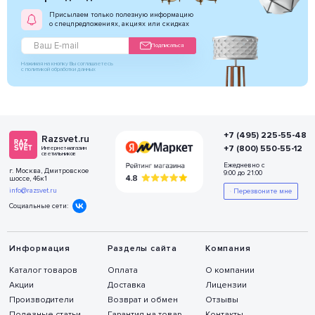
Присылаем только полезную информацию
о спецпредложениях, акциях или скидках
Подписаться
Нажимая на кнопку Вы соглашаетесь
с политикой обработки данных
+7 (495) 225-55-48
Razsvet.ru
+7 (800) 550-55-12
Интернет-магазин
светильников
Ежедневно с
г. Москва, Дмитровское
9:00 до 21:00
шоссе, 46к1
info@razsvet.ru
Перезвоните мне
Социальные сети:
Информация
Разделы сайта
Компания
Каталог товаров
Оплата
О компании
Акции
Доставка
Лицензии
Производители
Возврат и обмен
Отзывы
Полезные статьи
Гарантия на товар
Контакты