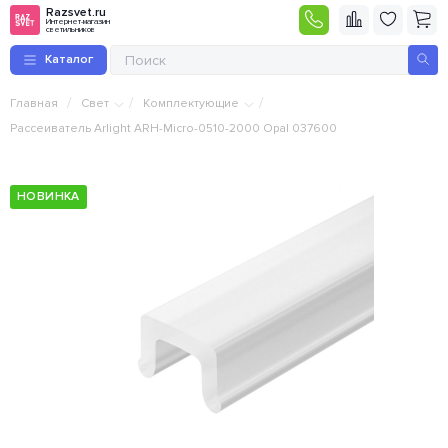
Razsvet.ru
Интернет-магазин
светильников
Каталог
/
/
/
Главная
Свет
Комплектующие
Рассеиватель Arlight ARH-Micro-0510-2000 Opal 037600
НОВИНКА