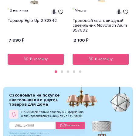
В наличии
Много
Торшер Eglo Up 2 82842
Трековый светодиодный
светильник Novotech Arum
357692
7 990
₽
2 100
₽
В корзину
В корзину
Сэкономьте на покупке
светильников и других
товаров для дома
Присылаем только полезную информацию
о спецпредложениях, акциях или скидках
Подписаться
Нажимая на кнопку Вы соглашаетесь
с политикой обработки данных