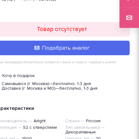
Товар отсутствует
Подобрать аналог
и менеджеры обязательно свяжутся с вами и помогут подобрать аналог
Хочу в подарок
Самовывоз (г. Москва)
—
бесплатно, 1-3 дня
Доставка (г. Москва и МО)
—
бесплатно, 1-3 дня
арактеристики
оизводитель
—
Arlight
Страна
—
Россия
ллекция
—
S2 с отверстием
Тип светильника
—
Декоративные
ина, мм
—
2500
Ширина, мм
—
20