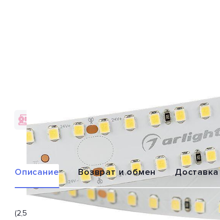
Гарантия качества
Доставка по
от брендов
всей России
Описание
Возврат и обмен
Доставка
(2,5 м) Светодиодная лента 021199(2) из серии «S2 с отверс