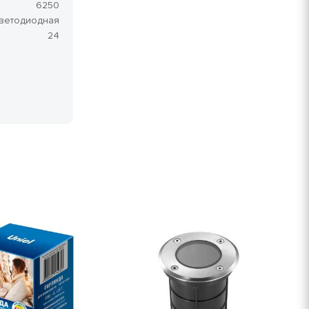
6250
ветодиодная
24
Х