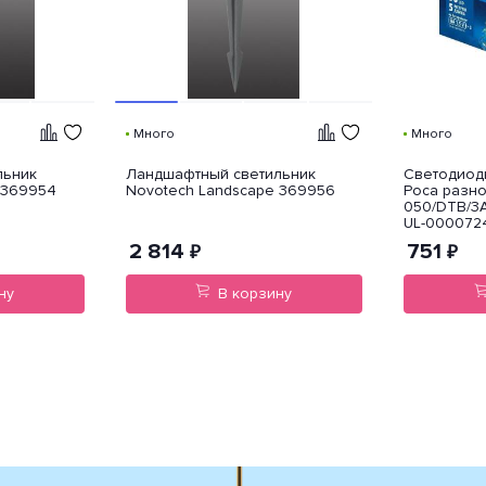
Много
Много
льник
Ландшафтный светильник
Светодиодн
 369954
Novotech Landscape 369956
Роса разн
050/DTB/3
UL-000072
2 814
751
₽
₽
ну
В корзину