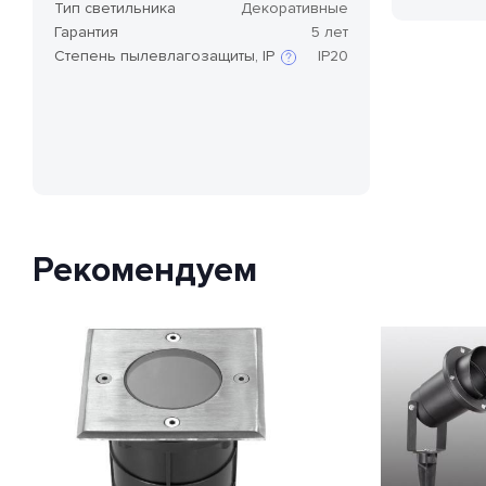
Тип светильника
Декоративные
Гарантия
5 лет
Степень пылевлагозащиты, IP
IP20
Степень защиты по стандарту IP,
или степень защиты оболочки
по классификации Ingress
Protection Code (дословно —
«код защиты от
проникновения»), — это
международный стандарт
классификации способов
Рекомендуем
защиты внешней оболочки
устройства от попадания внутрь
нежелательных объектов и
доступа к незащищенным
частям девайса.