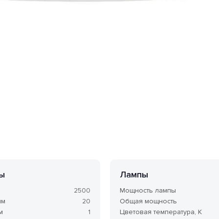
т 50 Вт. Общая мощность 50 Вт. Напряжение 24 Вольт.
арантия на товар 5 лет.
ы
Лампы
2500
Мощность лампы
мм
20
Общая мощность
м
1
Цветовая температура, K