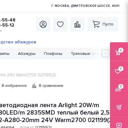
Г. МОСКВА, ДМИТРОВСКОЕ ШОССЕ, 46К1
5-55-48
Пусто
0-55-12
К
дство абажуров
0
лампы
Абажуры
Плафоны
Трековые системы
Лампо
0
mm 24V Warm2700 021199(2)
В избранное
В сравнение
0
ветодиодная лента Arlight 20W/m
80LED/m 2835SMD теплый белый 2,5M
2-A280-20mm 24V Warm2700 021199(2)
484184
Артикул:
021199(2)