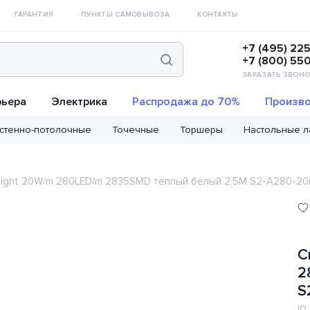
ГАРАНТИЯ
ПУНКТЫ САМОВЫВОЗА
КОНТАКТЫ
+7 (495) 22
+7 (800) 55
ЗАКАЗАТЬ ЗВОНО
рьера
Электрика
Распродажа до 70%
Произво
стенно-потолочные
Точечные
Торшеры
Настольные 
light 20W/m 280LED/m 2835SMD теплый белый 2,5M S2-A280-20
С
2
S
ID: