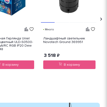
Много
ая Гирлянда Uniel
Ландшафтный светильник
Л
оцветный ULD-S0500-
Novotech Ground 369951
N
AA/RC RGB IP20 Dew
48
3 518
₽
В корзину
В корзину