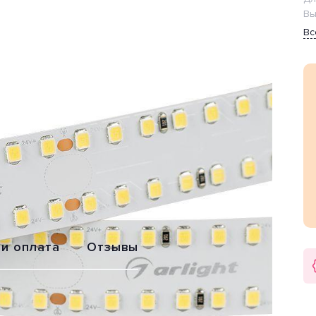
Вы
Вс
Обмен или
Расширенная
возврат
гарантия 2 года
 и оплата
Отзывы
тием» от производителя Arlight (Россия).