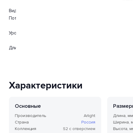
Вид ламп: светодиодная. Мощность одной лампы составляе
Поток света 6250 Люмен.
Уровень защищенности от влаги и пыли IP20. Расширенная г
Длина 2500 мм. Ширина 20 мм. Высота 1 мм.
Характеристики
Основные
Размер
Производитель
Arlight
Длина, мм
Страна
Россия
Ширина, 
Коллекция
S2 с отверстием
Высота, м