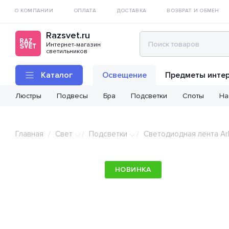
О КОМПАНИИ
ОПЛАТА
ДОСТАВКА
ВОЗВРАТ И ОБМЕН
Razsvet.ru
Интернет-магазин
светильников
Каталог
Освещение
Предметы инте
Люстры
Подвесы
Бра
Подсветки
Споты
На
Главная
Свет
Подсветки
Светодиодная лента Ar
/
/
/
НОВИНКА