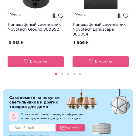
Много
Много
Ландшафтный светильник
Ландшафтный светильник
Novotech Ground 369952
Novotech Landscape
369954
3 518
₽
1 806
₽
В корзину
В корзину
Сэкономьте на покупке
светильников и других
товаров для дома
Присылаем только полезную информацию
о спецпредложениях, акциях или скидках
Подписаться
Нажимая на кнопку Вы соглашаетесь