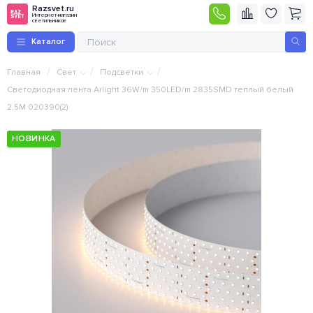
Razsvet.ru
Интернет-магазин
светильников
Каталог
/
/
/
Главная
Свет
Подсветки
Светодиодная лента Arlight 36W/m 350LED/m 2835SMD теплый белый
2,5M 020390(2)
НОВИНКА