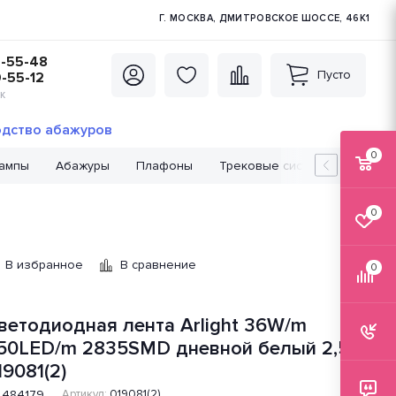
Г. МОСКВА, ДМИТРОВСКОЕ ШОССЕ, 46К1
5-55-48
Пусто
0-55-12
К
дство абажуров
0
лампы
Абажуры
Плафоны
Трековые системы
Лампо
0
В избранное
В сравнение
0
ветодиодная лента Arlight 36W/m
50LED/m 2835SMD дневной белый 2,5M
19081(2)
484179
Артикул:
019081(2)