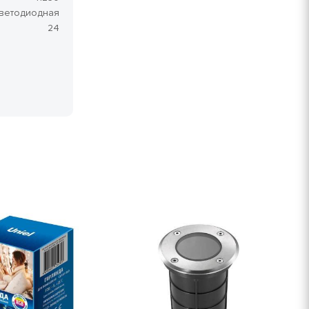
ветодиодная
24
Х