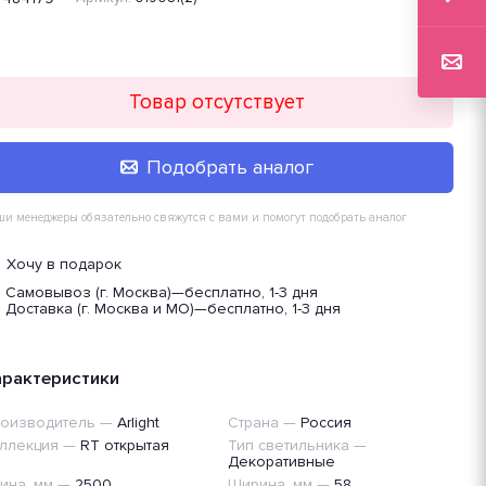
Товар отсутствует
Подобрать аналог
и менеджеры обязательно свяжутся с вами и помогут подобрать аналог
Хочу в подарок
Самовывоз (г. Москва)
—
бесплатно, 1-3 дня
Доставка (г. Москва и МО)
—
бесплатно, 1-3 дня
арактеристики
оизводитель
—
Arlight
Страна
—
Россия
ллекция
—
RT открытая
Тип светильника
—
Декоративные
ина, мм
—
2500
Ширина, мм
—
58