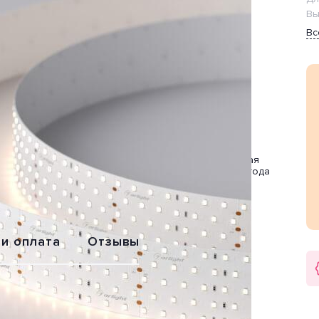
Вы
Вс
Обмен или
Расширенная
возврат
гарантия 2 года
 и оплата
Отзывы
» от производителя Arlight (Россия).