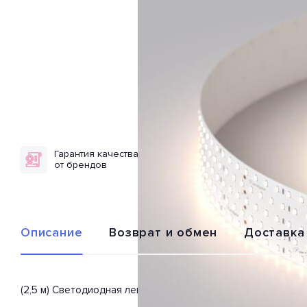
Гарантия качества
Доставка по
от брендов
всей России
Описание
Возврат и обмен
Доставка
(2,5 м) Светодиодная лента 019081(2) из серии «RT открытая