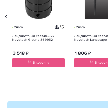
Много
Много
Ландшафтный светильник
Ландшафтный свети
GA
Novotech Ground 369952
Novotech Landscape
3 518
1 806
₽
₽
В корзину
В корзи