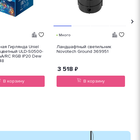
Много
ая Гирлянда Uniel
Ландшафтный светильник
Л
оцветный ULD-S0500-
Novotech Ground 369951
N
AA/RC RGB IP20 Dew
48
3 518
₽
В корзину
В корзину