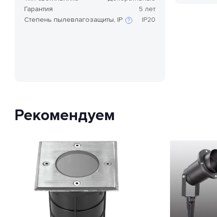
Гарантия
5 лет
Степень пылевлагозащиты, IP
IP20
Степень защиты по стандарту IP,
или степень защиты оболочки
по классификации Ingress
Protection Code (дословно —
«код защиты от
проникновения»), — это
международный стандарт
классификации способов
Рекомендуем
защиты внешней оболочки
устройства от попадания внутрь
нежелательных объектов и
доступа к незащищенным
частям девайса.