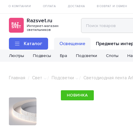
О КОМПАНИИ
ОПЛАТА
ДОСТАВКА
ВОЗВРАТ И ОБМЕН
Razsvet.ru
Интернет-магазин
светильников
Каталог
Освещение
Предметы инте
Люстры
Подвесы
Бра
Подсветки
Споты
На
Главная
Свет
Подсветки
Светодиодная лента Ar
/
/
/
НОВИНКА