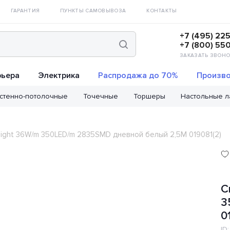
ГАРАНТИЯ
ПУНКТЫ САМОВЫВОЗА
КОНТАКТЫ
+7 (495) 22
+7 (800) 55
ЗАКАЗАТЬ ЗВОНО
рьера
Электрика
Распродажа до 70%
Произво
стенно-потолочные
Точечные
Торшеры
Настольные 
light 36W/m 350LED/m 2835SMD дневной белый 2,5M 019081(2)
С
3
0
ID: