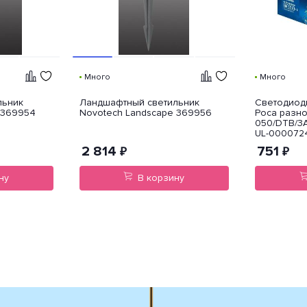
Много
Много
льник
Ландшафтный светильник
Светодиодн
 369954
Novotech Landscape 369956
Роса разн
050/DTB/3
UL-000072
2 814
751
₽
₽
ну
В корзину