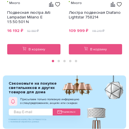
Много
Много
Подвесная люстра Arti
Люстра подвесная Diafano
Lampadari Milano E
Lightstar 758214
1.5.50.501 N
16 192
₽
109 999
₽
₽
₽
52 560
118 249
В корзину
В корзину
Сэкономьте на покупке
светильников и других
товаров для дома
Присылаем только полезную информацию
о спецпредложениях, акциях или скидках
Подписаться
Нажимая на кнопку Вы соглашаетесь
с политикой обработки данных