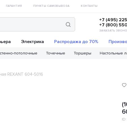
ГАРАНТИЯ
ПУНКТЫ САМОВЫВОЗА
КОНТАКТЫ
+7 (495) 22
+7 (800) 55
ЗАКАЗАТЬ ЗВОНО
рьера
Электрика
Распродажа до 70%
Произво
стенно-потолочные
Точечные
Торшеры
Настольные 
дная REXANT 604-5016
(
6
ID: