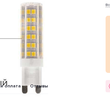
Вс
Обмен или
Расширенная
возврат
гарантия 2 года
 и оплата
Отзывы
XANT (Китай).