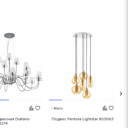
Мало
весная Diafano
Подвес Pentola Lightstar 803063
Л
58214
L