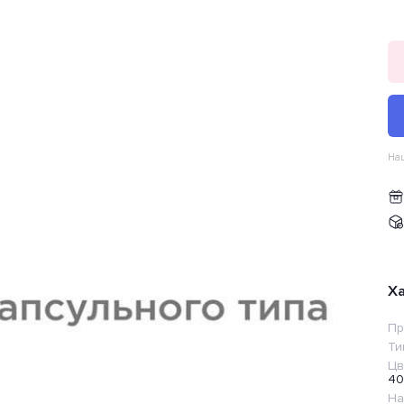
Наш
Х
Пр
Ти
Цв
40
На