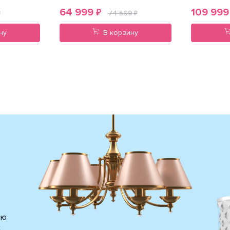
64 999
109 999
₽
74 509
₽
₽
ну
В корзину
ию
х