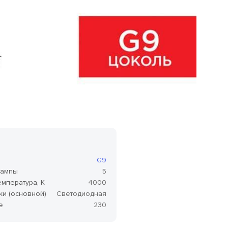
 составляет 5 Вт. Напряжение 230 Вольт.
G9
лампы
5
емпература, K
4000
ки (основной)
Светодиодная
е
230