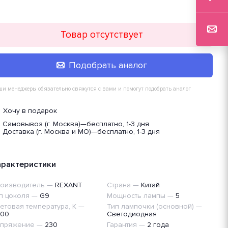
Товар отсутствует
Подобрать аналог
и менеджеры обязательно свяжутся с вами и помогут подобрать аналог
Хочу в подарок
Самовывоз (г. Москва)
—
бесплатно, 1-3 дня
Доставка (г. Москва и МО)
—
бесплатно, 1-3 дня
арактеристики
оизводитель
—
REXANT
Страна
—
Китай
п цоколя
—
G9
Мощность лампы
—
5
етовая температура, K
—
Тип лампочки (основной)
—
00
Светодиодная
пряжение
—
230
Гарантия
—
2 года