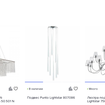
В наличии
Много
ti
Подвес Punto Lightstar 807086
Люстра под
5.50.501 N
Lightstar 7