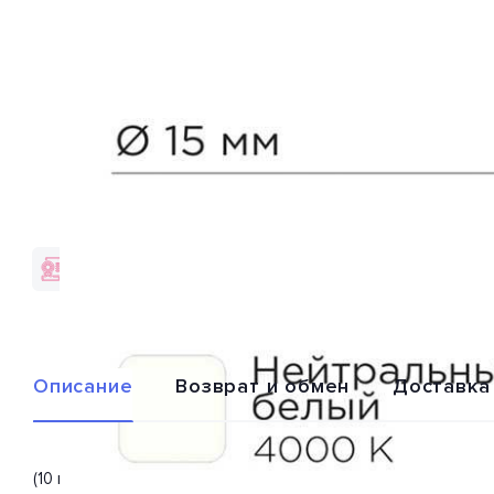
Гарантия качества
Доставка по
от брендов
всей России
Описание
Возврат и обмен
Доставка
(10 шт.) Лампа светодиодная 604-5016 от производителя RE