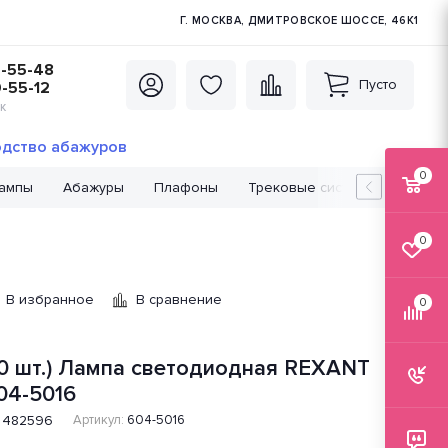
Г. МОСКВА, ДМИТРОВСКОЕ ШОССЕ, 46К1
5-55-48
Пусто
0-55-12
К
дство абажуров
0
лампы
Абажуры
Плафоны
Трековые системы
Лампо
0
В избранное
В сравнение
0
10 шт.) Лампа светодиодная REXANT
04-5016
482596
Артикул:
604-5016