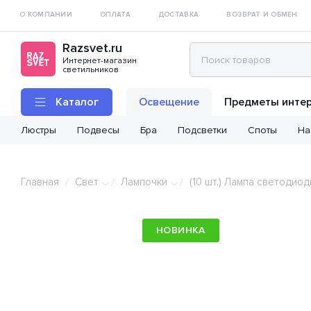
О КОМПАНИИ
ОПЛАТА
ДОСТАВКА
ВОЗВРАТ И ОБМЕН
Razsvet.ru
Интернет-магазин
светильников
Каталог
Освещение
Предметы инте
Люстры
Подвесы
Бра
Подсветки
Споты
На
Главная
Свет
Лампочки
(10 шт.) Лампа светодио
/
/
/
НОВИНКА