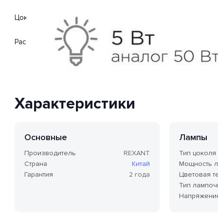
Цоколь G9. Вид ламп: светодиодная. Мощность одной лампы
Расширенная гарантия на товар 2 года.
Характеристики
Основные
Лампы
Производитель
REXANT
Тип цоколя
Страна
Китай
Мощность 
Гарантия
2 года
Цветовая т
Тип лампоч
Напряжени