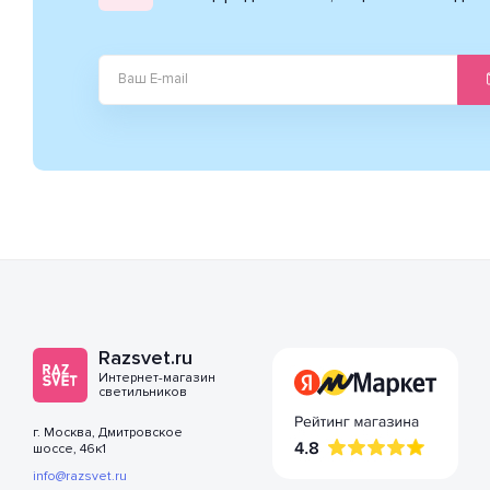
Razsvet.ru
Интернет-магазин
светильников
г. Москва, Дмитровское
шоссе, 46к1
info@razsvet.ru