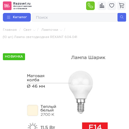
Razsvet.ru
Интернет-магазин
светильников
Каталог
/
/
/
Главная
Свет
Лампочки
(10 шт.) Лампа светодиодная REXANT 604-041
НОВИНКА