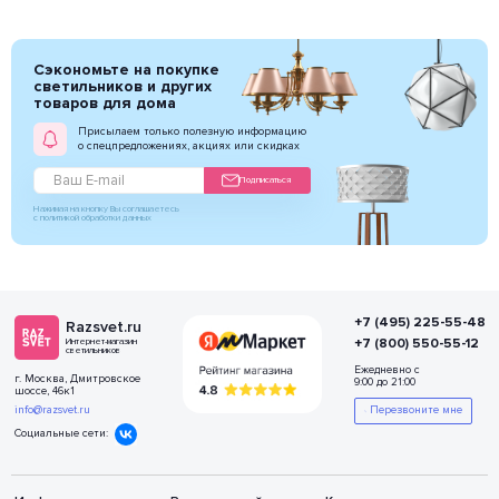
Сэкономьте на покупке
светильников и других
товаров для дома
Присылаем только полезную информацию
о спецпредложениях, акциях или скидках
Подписаться
Нажимая на кнопку Вы соглашаетесь
с политикой обработки данных
+7 (495) 225-55-48
Razsvet.ru
+7 (800) 550-55-12
Интернет-магазин
светильников
Ежедневно с
г. Москва, Дмитровское
9:00 до 21:00
шоссе, 46к1
info@razsvet.ru
Перезвоните мне
Социальные сети: