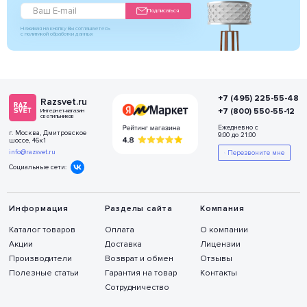
Подписаться
Нажимая на кнопку Вы соглашаетесь
с политикой обработки данных
+7 (495) 225-55-48
Razsvet.ru
+7 (800) 550-55-12
Интернет-магазин
светильников
Ежедневно с
г. Москва, Дмитровское
9:00 до 21:00
шоссе, 46к1
info@razsvet.ru
Перезвоните мне
Социальные сети:
Информация
Разделы сайта
Компания
Каталог товаров
Оплата
О компании
Акции
Доставка
Лицензии
Производители
Возврат и обмен
Отзывы
Полезные статьи
Гарантия на товар
Контакты
Сотрудничество