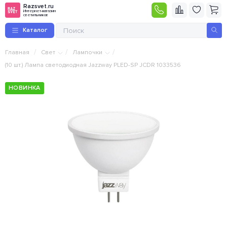
Razsvet.ru
Интернет-магазин
светильников
Каталог
/
/
/
Главная
Свет
Лампочки
(10 шт.) Лампа светодиодная Jazzway PLED-SP JCDR 1033536
НОВИНКА