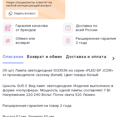
Наши специалисты ответят на
любой интересующий вопрос
Задать вопрос
Гарантия качества
Доставка по
от брендов
всей России
Обмен или
Расширенная гарантия
возврат
2 года
Описание
Возврат и обмен
Доставка и оплата
От
(10 шт.) Лампа светодиодная 1033536 из серии «PLED-SP JCDR»
от производителя Jazzway (Китай). Цвет товара белый.
Цоколь GU5.3. Вид ламп: светодиодная. Изделие выполнено в
форме «полусфера». Мощность одной лампы составляет 7 Вт.
Напряжение 220-240 Вольт. Поток света 520 Люмен.
Расширенная гарантия на товар 2 года.
Высота 52 мм. Диаметр 50 мм.