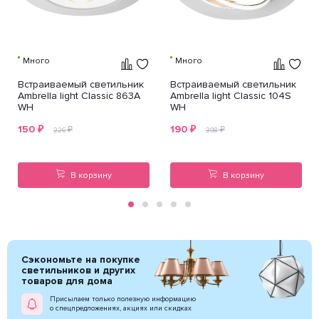
Много
Много
Встраиваемый светильник
Встраиваемый светильник
Ambrella light Classic 863A
Ambrella light Classic 104S
WH
WH
150
₽
190
₽
₽
₽
226
398
В корзину
В корзину
Сэкономьте на покупке
светильников и других
товаров для дома
Присылаем только полезную информацию
о спецпредложениях, акциях или скидках