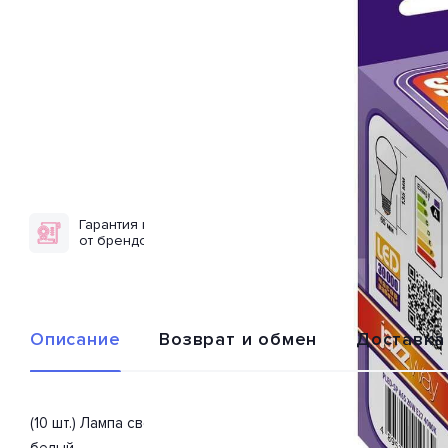
Гарантия качества
Доставка по
от брендов
всей России
Описание
Возврат и обмен
Доставка
(10 шт.) Лампа светодиодная 5019669 из серии «PLED-SP A6
белый.