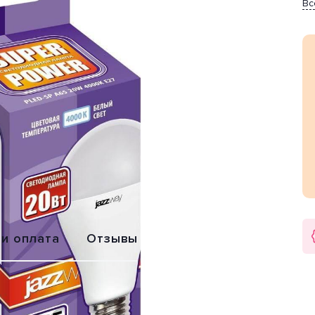
Вс
Обмен или
Расширенная
возврат
гарантия 2 года
 и оплата
Отзывы
5» от производителя Jazzway (Китай). Цвет товара серый,