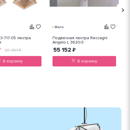
Мало
3-717-05 люстра
Подвесная люстра Reccagni
П
я
Angelo L 3620/3
A
55 152
₽
₽
20 484
₽
В корзину
В корзину