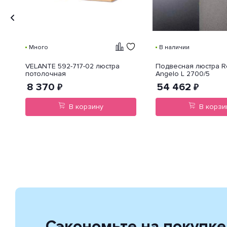
Много
В наличии
VELANTE 592-717-02 люстра
Подвесная люстра R
потолочная
Angelo L 2700/5
8 370
54 462
₽
₽
В корзину
В корзи
Сэкономьте на покупке