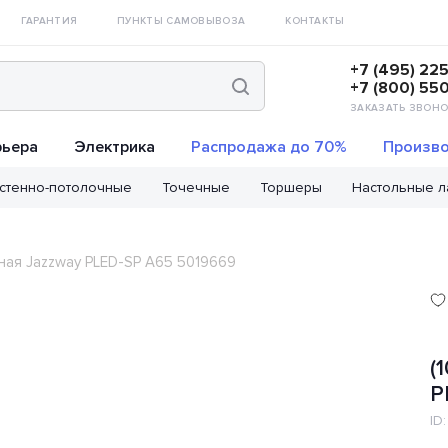
ГАРАНТИЯ
ПУНКТЫ САМОВЫВОЗА
КОНТАКТЫ
+7 (495) 22
+7 (800) 55
ЗАКАЗАТЬ ЗВОНО
рьера
Электрика
Распродажа до 70%
Произво
стенно-потолочные
Точечные
Торшеры
Настольные 
дная Jazzway PLED-SP A65 5019669
(
P
ID: