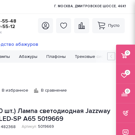
Г. МОСКВА, ДМИТРОВСКОЕ ШОССЕ, 46К1
5-55-48
Пусто
0-55-12
К
дство абажуров
0
лампы
Абажуры
Плафоны
Трековые системы
Лампо
0
В избранное
В сравнение
0
10 шт.) Лампа светодиодная Jazzway
LED-SP A65 5019669
482368
Артикул:
5019669