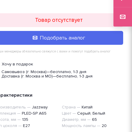
Товар отсутствует
Подобрать аналог
и менеджеры обязательно свяжутся с вами и помогут подобрать аналог
Хочу в подарок
Самовывоз (г. Москва)
—
бесплатно, 1-3 дня
Доставка (г. Москва и МО)
—
бесплатно, 1-3 дня
арактеристики
оизводитель
—
Jazzway
Страна
—
Китай
ллекция
—
PLED-SP A65
Цвет
—
Серый, Белый
сота, мм
—
135
Диаметр, мм
—
65
п цоколя
—
E27
Мощность лампы
—
20