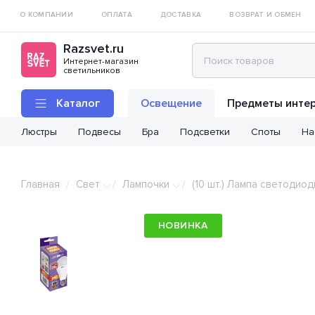
О КОМПАНИИ
ОПЛАТА
ДОСТАВКА
ВОЗВРАТ И ОБМЕН
Razsvet.ru
Интернет-магазин
светильников
Каталог
Освещение
Предметы инте
Люстры
Подвесы
Бра
Подсветки
Споты
На
Главная
Свет
Лампочки
(10 шт.) Лампа светодио
/
/
/
НОВИНКА