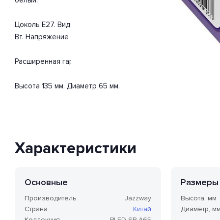
Цоколь E27. Вид ламп: светодиодная. Изделие выполнено 
Вт. Напряжение 220-240 Вольт. Поток света 1800 Люмен.
Расширенная гарантия на товар 2 года.
Высота 135 мм. Диаметр 65 мм.
Характеристики
Основные
Размеры
Производитель
Jazzway
Высота, мм
Страна
Китай
Диаметр, м
Коллекция
PLED-SP A65