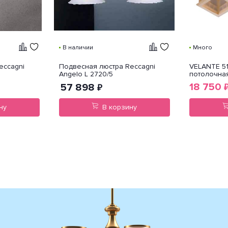
В наличии
Много
eccagni
Подвесная люстра Reccagni
VELANTE 51
Angelo L 2720/5
потолочна
18 750
57 898
₽
ну
В корзину