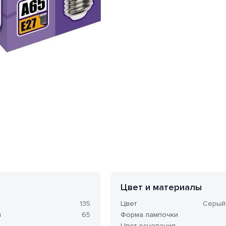
в форме «груша». Мощность одной лампы составляет 20
Цвет и материалы
135
Цвет
Серый
м
65
Форма лампочки
Цвет основания